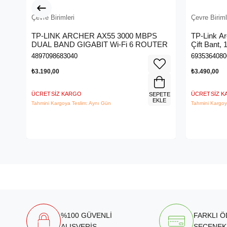
Çevre Birimleri
Çevre Biriml
TP-LINK ARCHER AX55 3000 MBPS
TP-Link A
DUAL BAND GIGABIT Wi-Fi 6 ROUTER
Çift Bant,
Kablosuz 
4897098683040
6935364080
₺3.190,00
₺3.490,00
ÜCRETSIZ KARGO
ÜCRETSIZ 
SEPETE
EKLE
Tahmini Kargoya Teslim: Aynı Gün
Tahmini Kargoy
%100 GÜVENLİ
FARKLI 
ALIŞVERİŞ
SEÇENEK