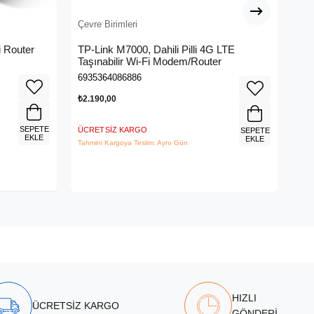
Çevre Birimleri
Çev
 Router
TP-Link M7000, Dahili Pilli 4G LTE
ME
Taşınabilir Wi-Fi Modem/Router
Me
6935364086886
695
₺2.190,00
₺3.
SEPETE
ÜCRETSIZ KARGO
ÜCR
SEPETE
EKLE
EKLE
Tahmini Kargoya Teslim: Aynı Gün
Tahm
HIZLI
ÜCRETSİZ KARGO
GÖNDERİ