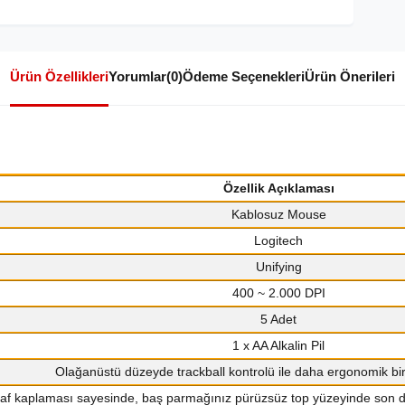
Ürün Özellikleri
Yorumlar
(0)
Ödeme Seçenekleri
Ürün Önerileri
Özellik Açıklaması
Kablosuz Mouse
Logitech
Unifying
400 ~ 2.000 DPI
5 Adet
1 x AA Alkalin Pil
Olağanüstü düzeyde trackball kontrolü ile daha ergonomik bir
faf kaplaması sayesinde, baş parmağınız pürüzsüz top yüzeyinde son de