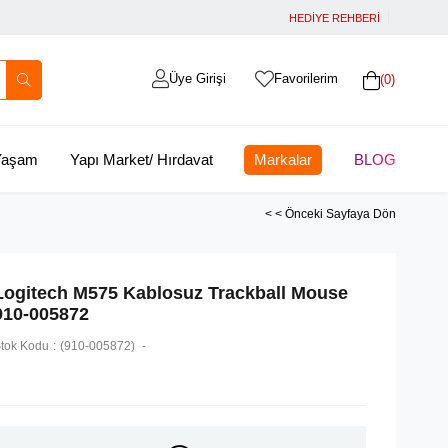
HEDİYE REHBERİ
Üye Girişi
Favorilerim
0
 Yaşam
Yapı Market/ Hırdavat
Markalar
BLOG
< < Önceki Sayfaya Dön
Logitech M575 Kablosuz Trackball Mouse
910-005872
tok Kodu
(910-005872)