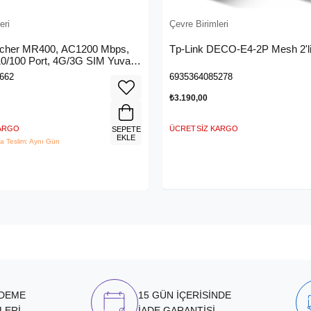
eri
Çevre Birimleri
rcher MR400, AC1200 Mbps,
Tp-Link DECO-E4-2P Mesh 2'li
 10/100 Port, 4G/3G SIM Yuvası,
4G LTE Router
662
6935364085278
₺3.190,00
KARGO
ÜCRETSIZ KARGO
SEPETE
EKLE
a Teslim: Aynı Gün
ÖDEME
15 GÜN İÇERİSİNDE
LERİ
İADE GARANTİSİ