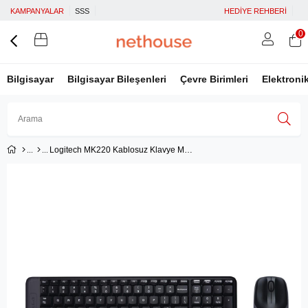
KAMPANYALAR
SSS
HEDİYE REHBERİ
0
Bilgisayar
Bilgisayar Bileşenleri
Çevre Birimleri
Elektroni
Logitech MK220 Kablosuz Klavye Mouse 920-003163
Üye Girişi
Üye Ol
Facebook İle Bağlan
Google İle Bağlan