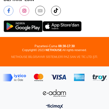
Pazartesi-Cuma
08:30-17:30
Copyright© 2023
NETHOUSE
All rights reserved.
NETHOUSE BİLGİSAYAR SİSTEMLERİ PAZ.SAN.VE TİC.LTD.ŞTİ.