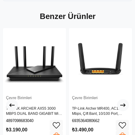
Benzer Ürünler
Çevre Birimleri
Çevre Birimleri
TP-LINK ARCHER AX55 3000
TP-Link Archer MR400, AC1200
MBPS DUAL BAND GIGABIT Wi-Fi
Mbps, Çift Bant, 10/100 Port,
6 ROUTER
4G/3G SIM Yuvası, Kablosuz 4G
4897098683040
6935364080662
LTE Router
₺3.190,00
₺3.490,00