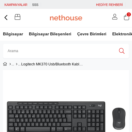
KAMPANYALAR
SSS
HEDİYE REHBERİ
0
Bilgisayar
Bilgisayar Bileşenleri
Çevre Birimleri
Elektroni
Logitech MK370 Usb/Bluetooth Kablosuz K&M Set
Üye Girişi
Üye Ol
Facebook İle Bağlan
Google İle Bağlan