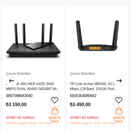
Çevre Birimleri
Çevre Birimleri
TP-LINK ARCHER AX55 3000
TP-Link Archer MR400, AC1200
MBPS DUAL BAND GIGABIT Wi-Fi
Mbps, Çift Bant, 10/100 Port,
6 ROUTER
4G/3G SIM Yuvası, Kablosuz 4G
4897098683040
6935364080662
LTE Router
₺3.190,00
₺3.490,00
ÜCRETSIZ KARGO
ÜCRETSIZ KARGO
SEPETE
SEPETE
EKLE
EKLE
Tahmini Kargoya Teslim: Aynı Gün
Tahmini Kargoya Teslim: Aynı Gün