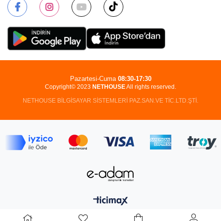
Pazartesi-Cuma
08:30-17:30
Copyright© 2023
NETHOUSE
All rights reserved.
NETHOUSE BİLGİSAYAR SİSTEMLERİ PAZ.SAN.VE TİC.LTD.ŞTİ.