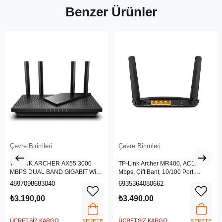
Benzer Ürünler
Çevre Birimleri
Çevre Birimleri
TP-LINK ARCHER AX55 3000
TP-Link Archer MR400, AC1200
MBPS DUAL BAND GIGABIT Wi-Fi
Mbps, Çift Bant, 10/100 Port,
6 ROUTER
4G/3G SIM Yuvası, Kablosuz 4G
4897098683040
6935364080662
LTE Router
₺3.190,00
₺3.490,00
ÜCRETSIZ KARGO
ÜCRETSIZ KARGO
SEPETE
SEPETE