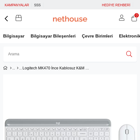
KAMPANYALAR
SSS
HEDİYE REHBERİ
0
Bilgisayar
Bilgisayar Bileşenleri
Çevre Birimleri
Elektroni
Logitech MK470 İnce Kablosuz K&M Set Beyaz
Üye Girişi
Üye Ol
Facebook İle Bağlan
Google İle Bağlan