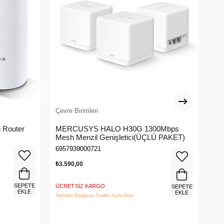
Çevre Birimleri
Çev
 Router
MERCUSYS HALO H30G 1300Mbps
TP
Mesh Menzil Genişletici(ÜÇLÜ PAKET)
Ban
6957939000721
693
₺3.590,00
₺1.
SEPETE
ÜCRETSIZ KARGO
ÜCR
SEPETE
EKLE
EKLE
Tahmini Kargoya Teslim: Aynı Gün
Tahm