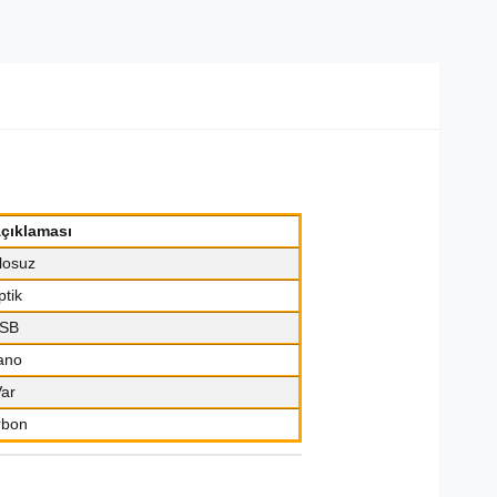
Açıklaması
losuz
tik
SB
ano
ar
rbon