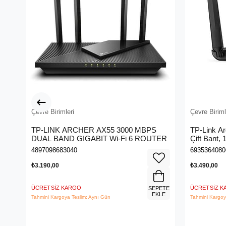
Çevre Birimleri
Çevre Biriml
TP-LINK ARCHER AX55 3000 MBPS
TP-Link A
DUAL BAND GIGABIT Wi-Fi 6 ROUTER
Çift Bant,
Kablosuz 
4897098683040
6935364080
₺3.190,00
₺3.490,00
ÜCRETSIZ KARGO
ÜCRETSIZ 
SEPETE
EKLE
Tahmini Kargoya Teslim: Aynı Gün
Tahmini Kargoy