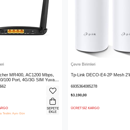
eri
Çevre Birimleri
rcher MR400, AC1200 Mbps,
Tp-Link DECO-E4-2P Mesh 2'li
 10/100 Port, 4G/3G SIM Yuvası,
4G LTE Router
662
6935364085278
₺3.190,00
KARGO
ÜCRETSIZ KARGO
SEPETE
EKLE
a Teslim: Aynı Gün