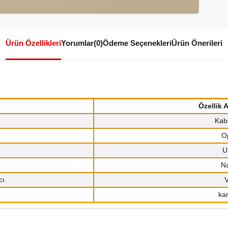
Ürün Özellikleri
Yorumlar
(0)
Ödeme Seçenekleri
Ürün Önerileri
Özellik 
Kab
Op
U
ı
N
cı
V
ka