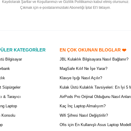
Kaydolarak Şartlar ve Koşullarımızı ve Gizlilik Politikamızı kabul etmiş olursunuz.
Çıkmak için e-postalarımızdaki Aboneliği İptal Et’i tıklayın.
ÜLER KATEGORİLER
EN ÇOK OKUNAN BLOGLAR ❤️
tü Bilgisayar
JBL Kulaklık Bilgisayara Nasıl Bağlanır?
rbank
MagSafe Kılıf Ne İşe Yarar?
lık
Klavye Işığı Nasıl Açılır?
t Süpürgeler
Kulak Üstü Kulaklık Tavsiyeleri: En İyi 5 
ı & Tarayıcı
AirPods Pro Orijinal Olduğunu Nasıl Anlar
ng Laptop
Kaç İnç Laptop Almalıyım?
 Konsolu
Wifi Şifresi Nasıl Değiştirilir?
op
Ofis için En Kullanışlı Asus Laptop Modell