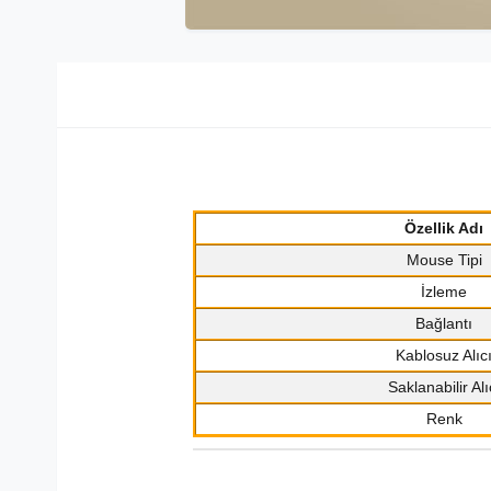
Özellik Adı
Mouse Tipi
İzleme
Bağlantı
Kablosuz Alıc
Saklanabilir Alı
Renk