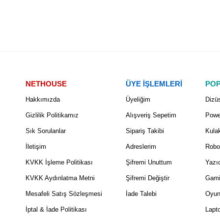
NETHOUSE
ÜYE İŞLEMLERİ
POP
Hakkımızda
Üyeliğim
Dizüs
Gizlilik Politikamız
Alışveriş Sepetim
Powe
Sık Sorulanlar
Sipariş Takibi
Kulak
İletişim
Adreslerim
Robo
KVKK İşleme Politikası
Şifremi Unuttum
Yazıc
KVKK Aydınlatma Metni
Şifremi Değiştir
Gami
Mesafeli Satış Sözleşmesi
İade Talebi
Oyun
İptal & İade Politikası
Lapt