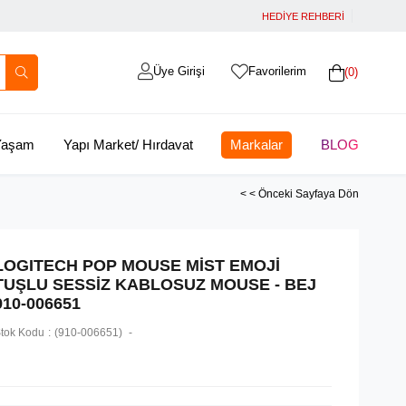
HEDİYE REHBERİ
Üye Girişi
Favorilerim
0
 Yaşam
Yapı Market/ Hırdavat
Markalar
BLOG
< < Önceki Sayfaya Dön
LOGITECH POP MOUSE MİST EMOJİ
TUŞLU SESSİZ KABLOSUZ MOUSE - BEJ
910-006651
tok Kodu
(910-006651)