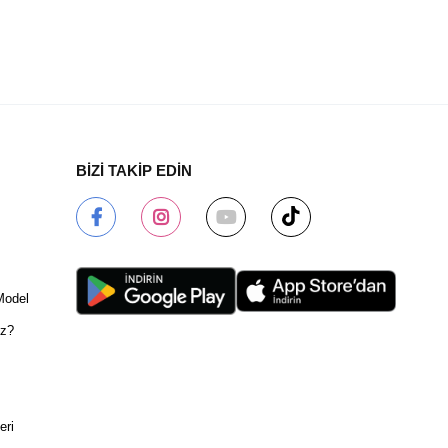
BİZİ TAKİP EDİN
Model
ız?
eri