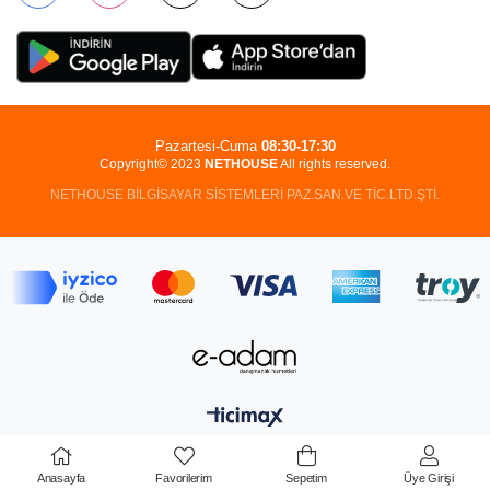
Pazartesi-Cuma
08:30-17:30
Copyright© 2023
NETHOUSE
All rights reserved.
NETHOUSE BİLGİSAYAR SİSTEMLERİ PAZ.SAN.VE TİC.LTD.ŞTİ.
Anasayfa
Favorilerim
Sepetim
Üye Girişi