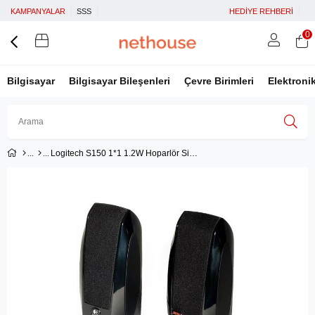
KAMPANYALAR
SSS
HEDİYE REHBERİ
0
Bilgisayar
Bilgisayar Bileşenleri
Çevre Birimleri
Elektroni
Logitech S150 1*1 1.2W Hoparlör Siyah 980-000029
Üye Girişi
Üye Ol
Facebook İle Bağlan
Google İle Bağlan