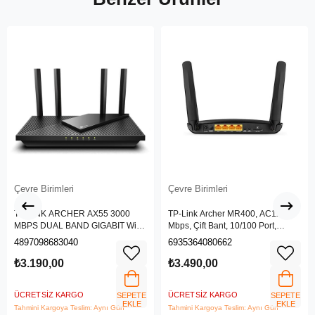
Çevre Birimleri
Çevre Birimleri
TP-LINK ARCHER AX55 3000
TP-Link Archer MR400, AC1200
MBPS DUAL BAND GIGABIT Wi-Fi
Mbps, Çift Bant, 10/100 Port,
6 ROUTER
4G/3G SIM Yuvası, Kablosuz 4G
4897098683040
6935364080662
LTE Router
₺3.190,00
₺3.490,00
ÜCRETSIZ KARGO
ÜCRETSIZ KARGO
SEPETE
SEPETE
EKLE
EKLE
Tahmini Kargoya Teslim: Aynı Gün
Tahmini Kargoya Teslim: Aynı Gün