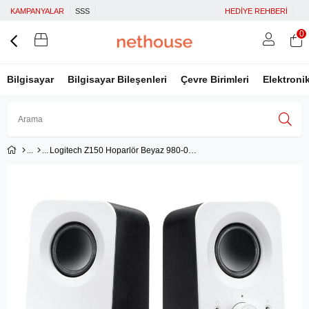
KAMPANYALAR
SSS
HEDİYE REHBERİ
0
Bilgisayar
Bilgisayar Bileşenleri
Çevre Birimleri
Elektroni
Logitech Z150 Hoparlör Beyaz 980-000815
Üye Girişi
Üye Ol
Facebook İle Bağlan
Google İle Bağlan