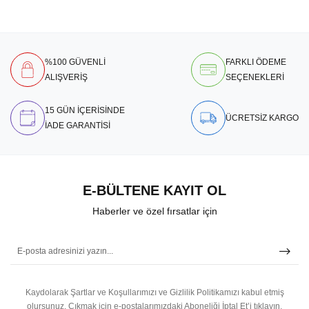
%100 GÜVENLİ
FARKLI ÖDEME
ALIŞVERİŞ
SEÇENEKLERİ
15 GÜN İÇERİSİNDE
ÜCRETSİZ KARGO
İADE GARANTİSİ
E-BÜLTENE KAYIT OL
Haberler ve özel fırsatlar için
Kaydolarak Şartlar ve Koşullarımızı ve Gizlilik Politikamızı kabul etmiş
olursunuz.
Çıkmak için e-postalarımızdaki Aboneliği İptal Et’i tıklayın.