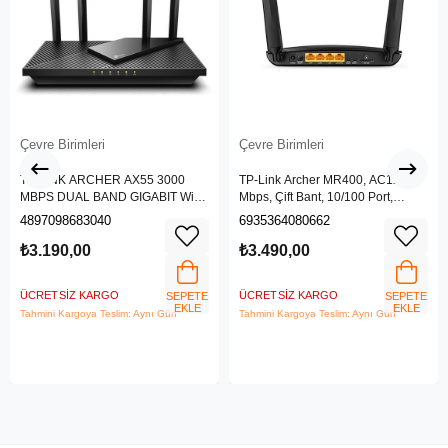
Çevre Birimleri
Çevre Birimleri
TP-LINK ARCHER AX55 3000
TP-Link Archer MR400, AC1200
MBPS DUAL BAND GIGABIT Wi-Fi
Mbps, Çift Bant, 10/100 Port,
6 ROUTER
4G/3G SIM Yuvası, Kablosuz 4G
4897098683040
6935364080662
LTE Router
₺3.190,00
₺3.490,00
ÜCRETSIZ KARGO
ÜCRETSIZ KARGO
SEPETE
SEPETE
EKLE
EKLE
Tahmini Kargoya Teslim: Aynı Gün
Tahmini Kargoya Teslim: Aynı Gün