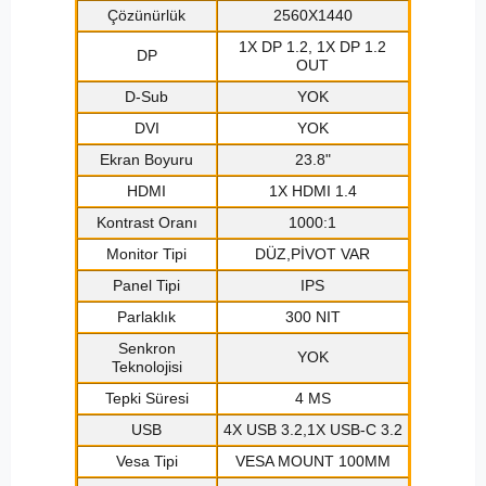
Çözünürlük
2560X1440
1X DP 1.2, 1X DP 1.2
DP
OUT
D-Sub
YOK
DVI
YOK
Ekran Boyuru
23.8"
HDMI
1X HDMI 1.4
Kontrast Oranı
1000:1
Monitor Tipi
DÜZ,PİVOT VAR
Panel Tipi
IPS
Parlaklık
300 NIT
Senkron
YOK
Teknolojisi
Tepki Süresi
4 MS
USB
4X USB 3.2,1X USB-C 3.2
Vesa Tipi
VESA MOUNT 100MM