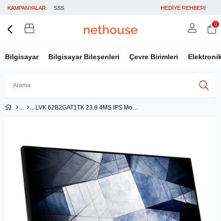
KAMPANYALAR
SSS
HEDİYE REHBERİ
0
Bilgisayar
Bilgisayar Bileşenleri
Çevre Birimleri
Elektroni
LVK 62B2GAT1TK 23.8 4MS IPS Monitör
Üye Girişi
Üye Ol
Facebook İle Bağlan
Google İle Bağlan