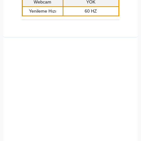
Webcam
YOK
Yenileme Hızı
60 HZ