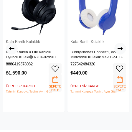
Kafa Bantlı Kulaklık
Kafa Bantlı Kulaklık
Razer Kraken X Lite Kablolu
BuddyPhones Connect Çocuk
Oyuncu Kulaklığı RZ04-02950100-
Mikrofonlu Kulaklık Mavi BP-CO-
R381
BLUE-01-K
8886419378082
727542484326
₺1.590,00
₺449,00
ÜCRETSIZ KARGO
ÜCRETSIZ KARGO
SEPETE
SEPETE
EKLE
EKLE
Tahmini Kargoya Teslim: Aynı Gün
Tahmini Kargoya Teslim: Aynı Gün