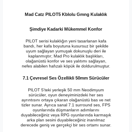
Mad Catz PILOT5 Kblolu Gmng Kulaklık
Şimdiye Kadarki Mükemmel Konfor
PILOT serisi kulaklığın yeni tasarlanan kafa
bandı, her kafa boyutuna kusursuz bir şekilde
uyum sağlayan yumuşak dokunuşlu deri ile
kaplanmıştır; Mad Pro kulaklık başlıkları,
olağanüstü konfor ve ses yalıtımı sağlayan,
nefes alabilen hafızalı köpük ile doldurulmuştur.
7.1 Çevresel Ses Özellikli 50mm Sürücüler
PILOT 5'teki yerleşik 50 mm Neodimyum
sürücüler, oyun deneyiminizdeki her ses
ayrıntısını ortaya çıkaran olağanüstü bas ve net
tizler sunar. Ayrıca sanal 7.1 surround ses, FPS
oyunlarında düşmanların adımlarını
duyabileceğiniz veya RPG oyunlarında karmaşık
arka plan sesini duyabileceğiniz inanılmaz
derecede geniş ve gerçekçi bir ses ortamı sunar.