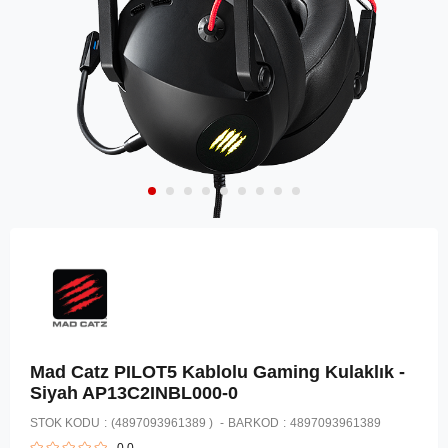
Mad Catz PILOT5 Kablolu Gaming Kulaklık -
Siyah AP13C2INBL000-0
STOK KODU
(4897093961389 )
BARKOD
:
4897093961389