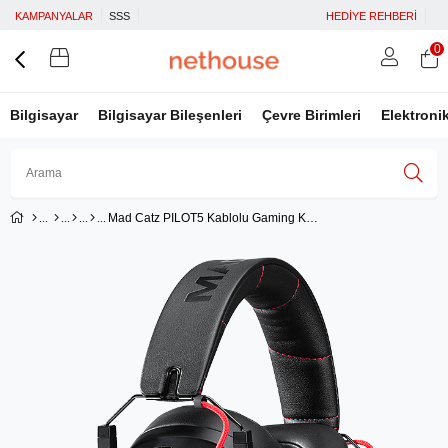
KAMPANYALAR
SSS
HEDİYE REHBERİ
0
Bilgisayar
Bilgisayar Bileşenleri
Çevre Birimleri
Elektroni
Mad Catz PILOT5 Kablolu Gaming Kulaklık - Siyah AP13C2INBL000-0
Üye Girişi
Üye Ol
Facebook İle Bağlan
Google İle Bağlan