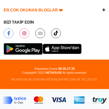
EN ÇOK OKUNAN BLOGLAR ❤️
BİZİ TAKİP EDİN
Pazartesi-Cuma
08:30-17:30
Copyright© 2023
NETHOUSE
All rights reserved.
NETHOUSE BİLGİSAYAR SİSTEMLERİ PAZ.SAN.VE TİC.LTD.ŞTİ.