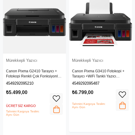
Mürekkepli Yazıcı
Mürekkepli Yazıcı
Canon Pixma G2410 Tarayıcı +
Canon Pixma G3410 Fotokopi +
Fotokopi Renkli Çok Fonksiyonlu
Tarayıcı +WiFi Tanklı Yazıcı
Tanklı Yazıcı
(Canon Eurasia Garantili)
4549292095210
4549292095487
₺5.499,00
₺6.799,00
Tahmini Kargoya Teslim:
ÜCRETSIZ KARGO
Aynı Gün
Tahmini Kargoya Teslim:
Aynı Gün