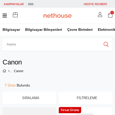
KAMPANYALAR
SSS
HEDİYE REHBERİ
0
Bilgisayar
Bilgisayar Bileşenleri
Çevre Birimleri
Elektroni
Üye Girişi
Üye Ol
Facebook İle Bağlan
Canon
Google İle Bağlan
Canon
7 Ürün
SIRALAMA
FILTRELEME
Fırsat Ürünü