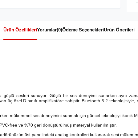
Ürün Özellikleri
Yorumlar
(0)
Ödeme Seçenekleri
Ürün Önerileri
a güçlü sesleri sunuyor. Güçlü bir ses deneyimi sunarken aynı zaman
an üç özel D sınıfı amplifikatöre sahiptir. Bluetooth 5.2 teknolojisiyl
rken mükemmel ses deneyimini sunmak için güncel teknolojiyi ikonik Mars
a PVC-free ve %70 geri dönüştürülmüş materyal kullanılmıştır.
lörünüzün üst panelindeki analog kontrolleri kullanarak sesi mükemmell