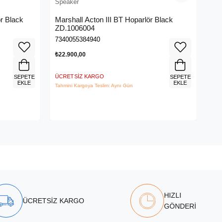
Speaker
Spe
r Black
Marshall Acton III BT Hoparlör Black
Ra
ZD.1006004
(R
7340055384940
888
₺22.900,00
₺14
ÜCRETSIZ KARGO
ÜCR
SEPETE
SEPETE
EKLE
EKLE
Tahmini Kargoya Teslim: Aynı Gün
Tahm
HIZLI
ÜCRETSİZ KARGO
GÖNDERİ