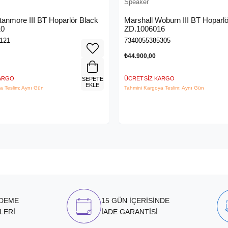
Speaker
tanmore III BT Hoparlör Black
Marshall Woburn III BT Hoparlö
10
ZD.1006016
121
7340055385305
₺44.900,00
KARGO
ÜCRETSIZ KARGO
SEPETE
EKLE
a Teslim: Aynı Gün
Tahmini Kargoya Teslim: Aynı Gün
ÖDEME
15 GÜN İÇERİSİNDE
LERİ
İADE GARANTİSİ