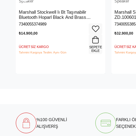
Speaker
Speaker
Marshall Stockwell Iı Bt Taşınabilir
Marshall S
Bluetooth Hoparl Black And Brass
ZD.10060
Zd.1005544
7340055374989
7340055385
₺14.900,00
₺32.900,00
ÜCRETSIZ KARGO
ÜCRETSIZ 
SEPETE
EKLE
Tahmini Kargoya Teslim: Aynı Gün
Tahmini Kargoy
%100 GÜVENLİ
FARKLI 
ALIŞVERİŞ
SEÇENEK