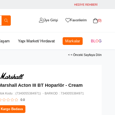
HEDİYE REHBERİ
Üye Girişi
Favorilerim
0
 Yaşam
Yapı Market/ Hırdavat
Markalar
BLOG
< < Önceki Sayfaya Dön
Marshall Acton III BT Hoparlör - Cream
tok Kodu
(7340055384971)
BARKOD
:
7340055384971
0.0
Kargo Bedava