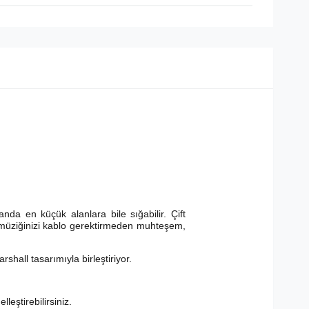
da en küçük alanlara bile sığabilir. Çift
e, müziğinizi kablo gerektirmeden muhteşem,
hall tasarımıyla birleştiriyor.
eştirebilirsiniz.