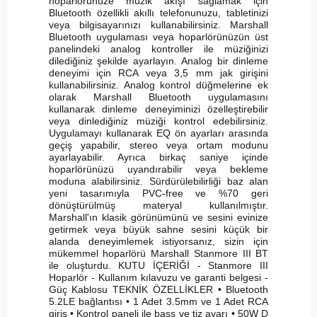
hoparlörünüze müzik akışı sağlamak için
Bluetooth özellikli akıllı telefonunuzu, tabletinizi
veya bilgisayarınızı kullanabilirsiniz. Marshall
Bluetooth uygulaması veya hoparlörünüzün üst
panelindeki analog kontroller ile müziğinizi
dilediğiniz şekilde ayarlayın. Analog bir dinleme
deneyimi için RCA veya 3,5 mm jak girişini
kullanabilirsiniz. Analog kontrol düğmelerine ek
olarak Marshall Bluetooth uygulamasını
kullanarak dinleme deneyiminizi özelleştirebilir
veya dinlediğiniz müziği kontrol edebilirsiniz.
Uygulamayı kullanarak EQ ön ayarları arasında
geçiş yapabilir, stereo veya ortam modunu
ayarlayabilir. Ayrıca birkaç saniye içinde
hoparlörünüzü uyandırabilir veya bekleme
moduna alabilirsiniz. Sürdürülebilirliği baz alan
yeni tasarımıyla PVC-free ve %70 geri
dönüştürülmüş materyal kullanılmıştır.
Marshall'ın klasik görünümünü ve sesini evinize
getirmek veya büyük sahne sesini küçük bir
alanda deneyimlemek istiyorsanız, sizin için
mükemmel hoparlörü Marshall Stanmore III BT
ile oluşturdu. KUTU İÇERİĞİ - Stanmore III
Hoparlör - Kullanım kılavuzu ve garanti belgesi -
Güç Kablosu TEKNİK ÖZELLİKLER • Bluetooth
5.2LE bağlantısı • 1 Adet 3.5mm ve 1 Adet RCA
giriş • Kontrol paneli ile bass ve tiz ayarı • 50W D