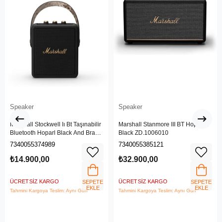
Speaker
Speaker
Marshall Stockwell Iı Bt Taşınabilir
Marshall Stanmore III BT Hoparlör
Bluetooth Hoparl Black And Brass
Black ZD.1006010
Zd.1005544
7340055374989
7340055385121
₺14.900,00
₺32.900,00
ÜCRETSIZ KARGO
ÜCRETSIZ KARGO
SEPETE
SEPETE
EKLE
EKLE
Tahmini Kargoya Teslim: Aynı Gün
Tahmini Kargoya Teslim: Aynı Gün