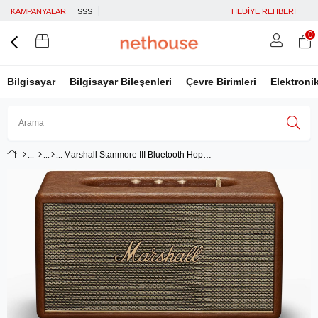
KAMPANYALAR
SSS
HEDİYE REHBERİ
0
Bilgisayar
Bilgisayar Bileşenleri
Çevre Birimleri
Elektroni
Marshall Stanmore III Bluetooth Hoparlör - Brown
Üye Girişi
Üye Ol
Facebook İle Bağlan
Google İle Bağlan