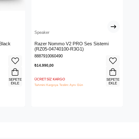
Speaker
Spe
 Black
Razer Nommo V2 PRO Ses Sistemi
Ra
(RZ05-04740100-R3G1)
04
8887910060490
888
₺14.990,00
₺12
ÜCRETSIZ KARGO
ÜCR
SEPETE
SEPETE
EKLE
EKLE
Tahmini Kargoya Teslim: Aynı Gün
Tahm