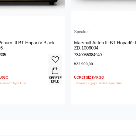
Speaker
oburn III BT Hoparlör Black
Marshall Acton III BT Hoparlör
16
ZD.1006004
305
7340055384940
₺22.900,00
KARGO
ÜCRETSIZ KARGO
SEPETE
EKLE
a Teslim: Aynı Gün
Tahmini Kargoya Teslim: Aynı Gün