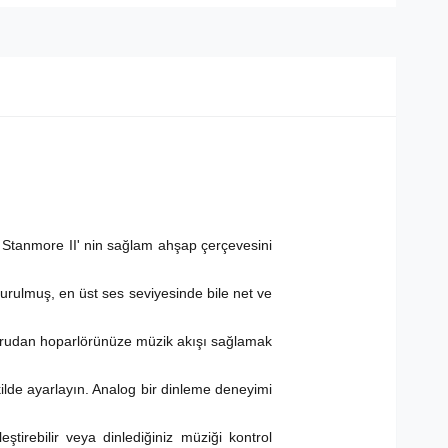
ı, Stanmore II' nin sağlam ahşap çerçevesini
urulmuş, en üst ses seviyesinde bile net ve
oğrudan hoparlörünüze müzik akışı sağlamak
kilde ayarlayın. Analog bir dinleme deneyimi
tirebilir veya dinlediğiniz müziği kontrol