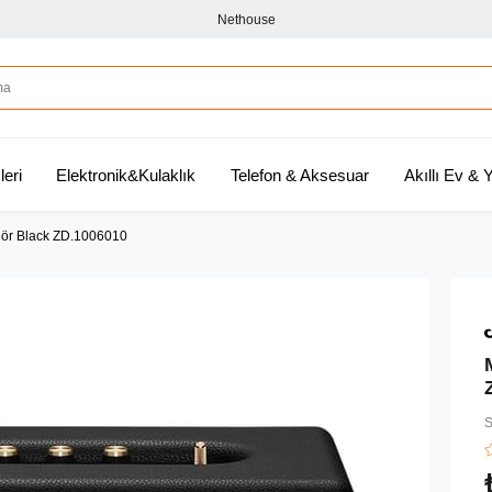
Nethouse
leri
Elektronik&Kulaklık
Telefon & Aksesuar
Akıllı Ev &
rlör Black ZD.1006010
S