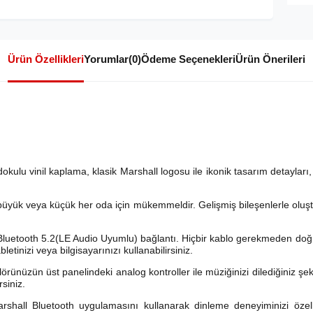
Ürün Özellikleri
Yorumlar
(0)
Ödeme Seçenekleri
Ürün Önerileri
okulu vinil kaplama, klasik Marshall logosu ile ikonik tasarım detaylar
büyük veya küçük her oda için mükemmeldir. Gelişmiş bileşenlerle oluşt
 Bluetooth 5.2(LE Audio Uyumlu) bağlantı. Hiçbir kablo gerekmeden d
bletinizi veya bilgisayarınızı kullanabilirsiniz.
ünüzün üst panelindeki analog kontroller ile müziğinizi dilediğiniz şe
rsiniz.
hall Bluetooth uygulamasını kullanarak dinleme deneyiminizi özelleş