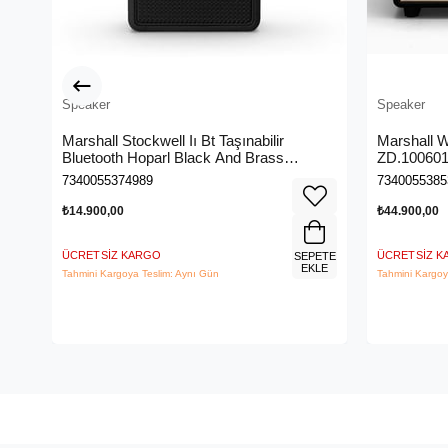
Speaker
Speaker
Marshall Stockwell Iı Bt Taşınabilir
Marshall W
Bluetooth Hoparl Black And Brass
ZD.10060
Zd.1005544
7340055374989
7340055385
₺14.900,00
₺44.900,00
ÜCRETSIZ KARGO
ÜCRETSIZ 
SEPETE
EKLE
Tahmini Kargoya Teslim: Aynı Gün
Tahmini Kargoy