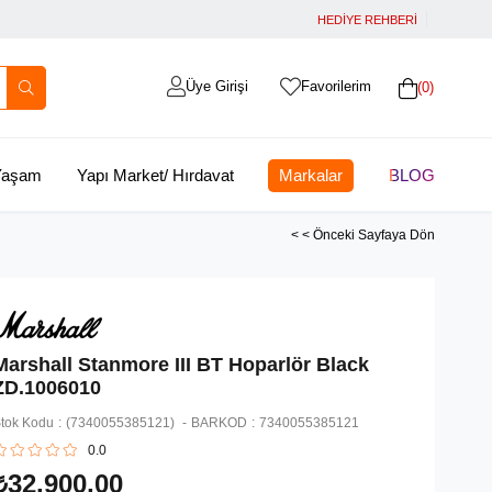
HEDİYE REHBERİ
Üye Girişi
Favorilerim
0
 Yaşam
Yapı Market/ Hırdavat
Markalar
BLOG
< < Önceki Sayfaya Dön
Marshall Stanmore III BT Hoparlör Black
ZD.1006010
tok Kodu
(7340055385121)
BARKOD
:
7340055385121
0.0
₺32.900,00