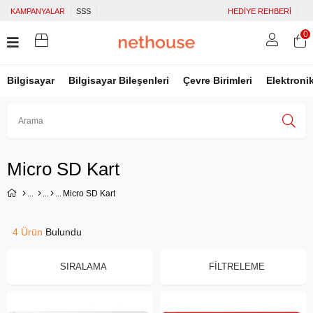
KAMPANYALAR
SSS
HEDİYE REHBERİ
0
Bilgisayar
Bilgisayar Bileşenleri
Çevre Birimleri
Elektroni
Üye Girişi
Üye Ol
Facebook İle Bağlan
Micro SD Kart
Google İle Bağlan
Micro SD Kart
4 Ürün
SIRALAMA
FILTRELEME