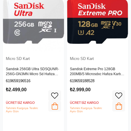
Micro SD Kart
Micro SD Kart
Sandısk 256GB Ultra SDSQUNR-
Sandisk Extreme Pro 128GB
256G-GN3MN Micro Sd Hafıza
200MB/S Microsdxc Hafıza Kartı
Kartı
SDSQXCD-128G-GN6MA
619659196516
619659188528
₺2.499,00
₺2.999,00
ÜCRETSIZ KARGO
ÜCRETSIZ KARGO
Tahmini Kargoya Teslim:
Tahmini Kargoya Teslim:
Aynı Gün
Aynı Gün