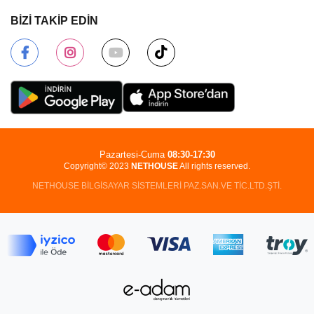
BİZİ TAKİP EDİN
Pazartesi-Cuma
08:30-17:30
Copyright© 2023
NETHOUSE
All rights reserved.
NETHOUSE BİLGİSAYAR SİSTEMLERİ PAZ.SAN.VE TİC.LTD.ŞTİ.