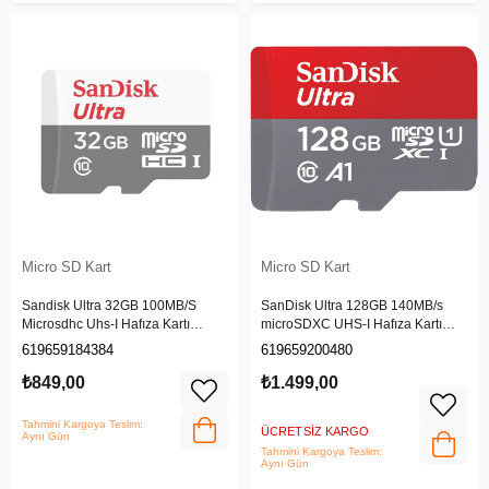
Micro SD Kart
Micro SD Kart
Sandisk Ultra 32GB 100MB/S
SanDisk Ultra 128GB 140MB/s
Microsdhc Uhs-I Hafıza Kartı
microSDXC UHS-I Hafıza Kartı
SDSQUNR-032G-GN3MN
SDSQUAB-128G-GN6MN
619659184384
619659200480
₺849,00
₺1.499,00
Tahmini Kargoya Teslim:
ÜCRETSIZ KARGO
Aynı Gün
Tahmini Kargoya Teslim:
Aynı Gün