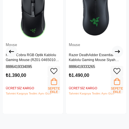
Mouse
Mouse
Razer Cobra RGB Optik Kablolu
Razer DeathAdder Essential
Gaming Mouse (RZ01-04650100-
Kablolu Gaming Mouse Siyah
R3M1)
(RZ01-03850100-R3M1)
8886419334095
8886419333265
₺1.390,00
₺1.490,00
ÜCRETSIZ KARGO
ÜCRETSIZ KARGO
SEPETE
SEPETE
EKLE
EKLE
Tahmini Kargoya Teslim: Aynı Gün
Tahmini Kargoya Teslim: Aynı Gün