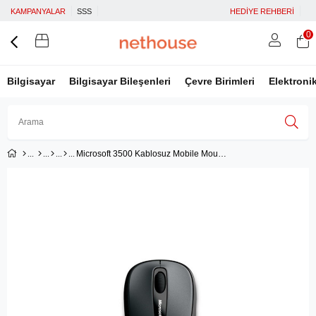
KAMPANYALAR
SSS
HEDİYE REHBERİ
0
Bilgisayar
Bilgisayar Bileşenleri
Çevre Birimleri
Elektroni
Microsoft 3500 Kablosuz Mobile Mouse - Siyah (GMF-00042)
Üye Girişi
Üye Ol
Facebook İle Bağlan
Google İle Bağlan