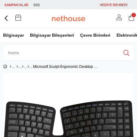
KAMPANYALAR
SSS
HEDİYE REHBERİ
0
Bilgisayar
Bilgisayar Bileşenleri
Çevre Birimleri
Elektroni
Microsoft Sculpt Ergonomic Desktop Wireless Keyboard+Mouse - Siyah (L5V-00016)
Üye Girişi
Üye Ol
Facebook İle Bağlan
Google İle Bağlan