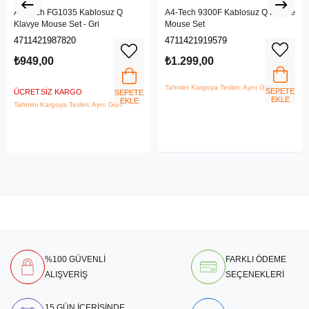
A4-Tech FG1035 Kablosuz Q
A4-Tech 9300F Kablosuz Q Klavye
Klavye Mouse Set - Gri
Mouse Set
4711421987820
4711421919579
₺949,00
₺1.299,00
Tahmini Kargoya Teslim: Aynı Gün
SEPETE
ÜCRETSIZ KARGO
SEPETE
EKLE
EKLE
Tahmini Kargoya Teslim: Aynı Gün
%100 GÜVENLİ
FARKLI ÖDEME
ALIŞVERİŞ
SEÇENEKLERİ
15 GÜN İÇERİSİNDE