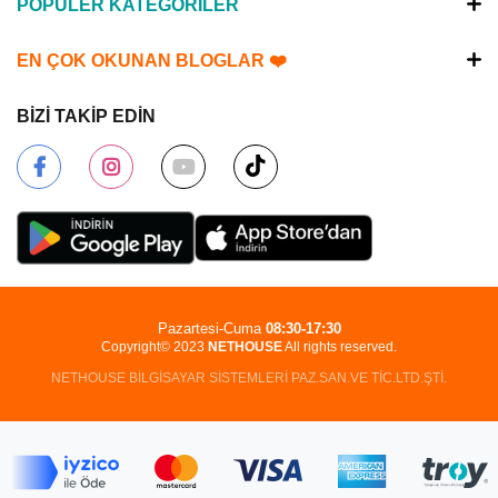
POPÜLER KATEGORİLER
EN ÇOK OKUNAN BLOGLAR ❤️
BİZİ TAKİP EDİN
Pazartesi-Cuma
08:30-17:30
Copyright© 2023
NETHOUSE
All rights reserved.
NETHOUSE BİLGİSAYAR SİSTEMLERİ PAZ.SAN.VE TİC.LTD.ŞTİ.