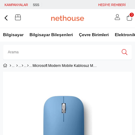
KAMPANYALAR
SSS
HEDİYE REHBERİ
0
Bilgisayar
Bilgisayar Bileşenleri
Çevre Birimleri
Elektroni
Microsoft Modern Mobile Kablosuz Mouse - Sapphire (ktf-00075)
Üye Girişi
Üye Ol
Facebook İle Bağlan
Google İle Bağlan