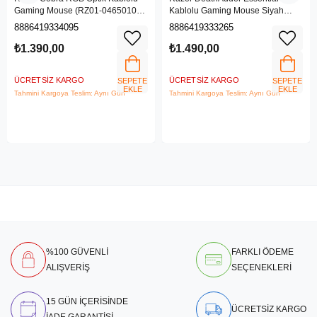
Gaming Mouse (RZ01-04650100-
Kablolu Gaming Mouse Siyah
R3M1)
(RZ01-03850100-R3M1)
8886419334095
8886419333265
₺1.390,00
₺1.490,00
ÜCRETSIZ KARGO
ÜCRETSIZ KARGO
SEPETE
SEPETE
EKLE
EKLE
Tahmini Kargoya Teslim: Aynı Gün
Tahmini Kargoya Teslim: Aynı Gün
%100 GÜVENLİ
FARKLI ÖDEME
ALIŞVERİŞ
SEÇENEKLERİ
15 GÜN İÇERİSİNDE
ÜCRETSİZ KARGO
İADE GARANTİSİ