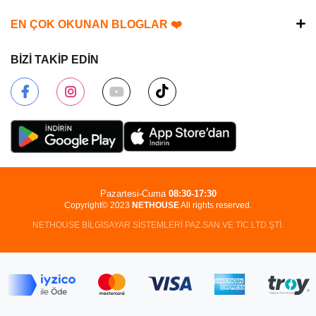
EN ÇOK OKUNAN BLOGLAR ❤️
BİZİ TAKİP EDİN
Pazartesi-Cuma
08:30-17:30
Copyright© 2023
NETHOUSE
All rights reserved.
NETHOUSE BİLGİSAYAR SİSTEMLERİ PAZ.SAN.VE TİC.LTD.ŞTİ.