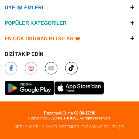
ÜYE İŞLEMLERİ
POPÜLER KATEGORİLER
EN ÇOK OKUNAN BLOGLAR ❤️
BİZİ TAKİP EDİN
Pazartesi-Cuma
08:30-17:30
Copyright© 2023
NETHOUSE
All rights reserved.
NETHOUSE BİLGİSAYAR SİSTEMLERİ PAZ.SAN.VE TİC.LTD.ŞTİ.