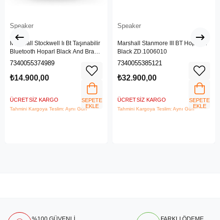
Speaker
Speaker
Marshall Stockwell Iı Bt Taşınabilir
Marshall Stanmore III BT Hoparlör
Bluetooth Hoparl Black And Brass
Black ZD.1006010
Zd.1005544
7340055374989
7340055385121
₺14.900,00
₺32.900,00
ÜCRETSIZ KARGO
ÜCRETSIZ KARGO
SEPETE
SEPETE
EKLE
EKLE
Tahmini Kargoya Teslim: Aynı Gün
Tahmini Kargoya Teslim: Aynı Gün
%100 GÜVENLİ
FARKLI ÖDEME