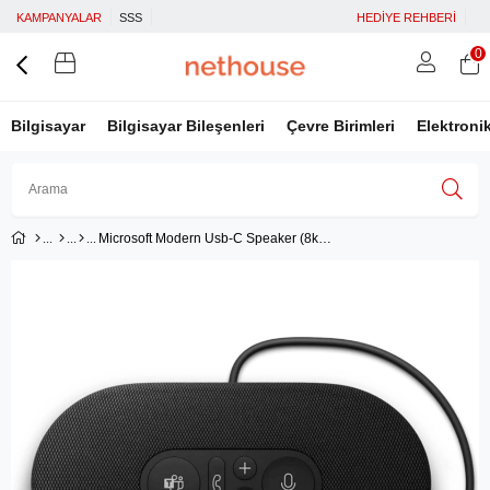
KAMPANYALAR
SSS
HEDİYE REHBERİ
0
Bilgisayar
Bilgisayar Bileşenleri
Çevre Birimleri
Elektroni
Microsoft Modern Usb-C Speaker (8kz-00007) - Microsoft Türkiye Garantili
Üye Girişi
Üye Ol
Facebook İle Bağlan
Google İle Bağlan