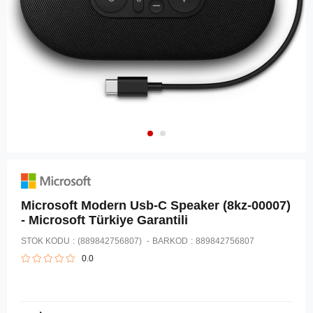
Microsoft Modern Usb-C Speaker (8kz-00007)
- Microsoft Türkiye Garantili
STOK KODU
(889842756807)
BARKOD
:
889842756807
0.0