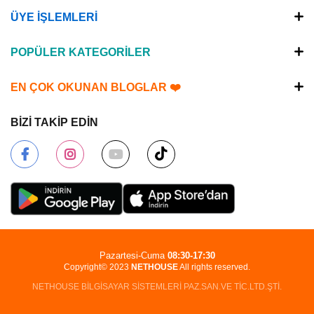
ÜYE İŞLEMLERİ
POPÜLER KATEGORİLER
EN ÇOK OKUNAN BLOGLAR ❤️
BİZİ TAKİP EDİN
Pazartesi-Cuma
08:30-17:30
Copyright© 2023
NETHOUSE
All rights reserved.
NETHOUSE BİLGİSAYAR SİSTEMLERİ PAZ.SAN.VE TİC.LTD.ŞTİ.