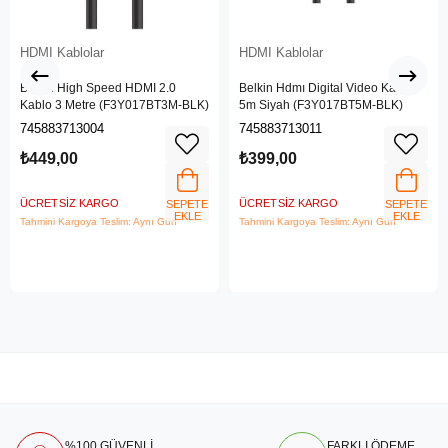
HDMI Kablolar
HDMI Kablolar
Belkin High Speed HDMI 2.0
Belkin Hdmı Digital Video Kablo
Kablo 3 Metre (F3Y017BT3M-BLK)
5m Siyah (F3Y017BT5M-BLK)
745883713004
745883713011
₺449,00
₺399,00
ÜCRETSIZ KARGO
ÜCRETSIZ KARGO
SEPETE
SEPETE
EKLE
EKLE
Tahmini Kargoya Teslim: Aynı Gün
Tahmini Kargoya Teslim: Aynı Gün
%100 GÜVENLİ
FARKLI ÖDEME