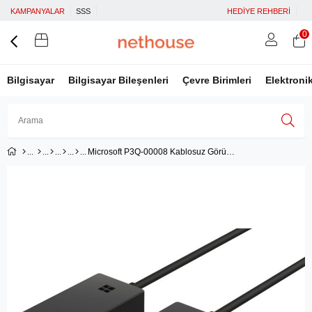
KAMPANYALAR
SSS
HEDİYE REHBERİ
0
Bilgisayar
Bilgisayar Bileşenleri
Çevre Birimleri
Elektroni
Microsoft P3Q-00008 Kablosuz Görüntü Adaptörü
Üye Girişi
Üye Ol
Facebook İle Bağlan
Google İle Bağlan