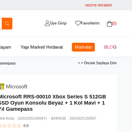
HEDİYE REHBERİ
Üye Girişi
Favorilerim
0
 Yaşam
Yapı Market/ Hırdavat
Markalar
BLOG
< < Önceki Sayfaya Dön
 Gamepass
Microsoft RRS-00010 Xbox Series S 512GB
SSD Oyun Konsolu Beyaz + 1 Kol Mavi + 1
Yıl Gamepass
tok Kodu
(2001935100597)
BARKOD
:
2001935100597
0.0