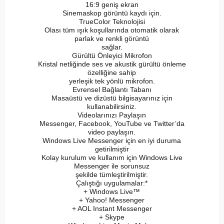
16:9 geniş ekran
Sinemaskop görüntü kaydı için.
TrueColor Teknolojisi
Olası tüm ışık koşullarında otomatik olarak
parlak ve renkli görüntü
sağlar.
Gürültü Önleyici Mikrofon
Kristal netliğinde ses ve akustik gürültü önleme
özelliğine sahip
yerleşik tek yönlü mikrofon.
Evrensel Bağlantı Tabanı
Masaüstü ve dizüstü bilgisayarınız için
kullanabilirsiniz.
Videolarınızı Paylaşın
Messenger, Facebook, YouTube ve Twitter’da
video paylaşın.
Windows Live Messenger için en iyi duruma
getirilmiştir
Kolay kurulum ve kullanım için Windows Live
Messenger ile sorunsuz
şekilde tümleştirilmiştir.
Çalıştığı uygulamalar:*
+ Windows Live™
+ Yahoo! Messenger
+ AOL Instant Messenger
+ Skype