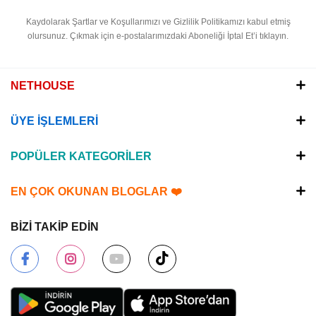
Kaydolarak Şartlar ve Koşullarımızı ve Gizlilik Politikamızı kabul etmiş
olursunuz.
Çıkmak için e-postalarımızdaki Aboneliği İptal Et’i tıklayın.
NETHOUSE
ÜYE İŞLEMLERİ
POPÜLER KATEGORİLER
EN ÇOK OKUNAN BLOGLAR ❤️
BİZİ TAKİP EDİN