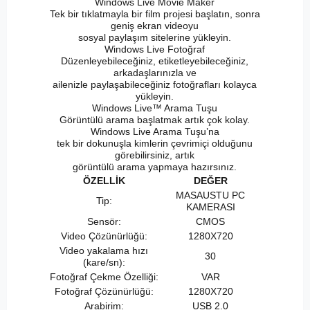
Windows Live Movie Maker
Tek bir tıklatmayla bir film projesi başlatın, sonra
geniş ekran videoyu
sosyal paylaşım sitelerine yükleyin.
Windows Live Fotoğraf
Düzenleyebileceğiniz, etiketleyebileceğiniz,
arkadaşlarınızla ve
ailenizle paylaşabileceğiniz fotoğrafları kolayca
yükleyin.
Windows Live™ Arama Tuşu
Görüntülü arama başlatmak artık çok kolay.
Windows Live Arama Tuşu’na
tek bir dokunuşla kimlerin çevrimiçi olduğunu
görebilirsiniz, artık
görüntülü arama yapmaya hazırsınız.
ÖZELLİK
DEĞER
MASAUSTU PC
Tip:
KAMERASI
Sensör:
CMOS
Video Çözünürlüğü:
1280X720
Video yakalama hızı
30
(kare/sn):
Fotoğraf Çekme Özelliği:
VAR
Fotoğraf Çözünürlüğü:
1280X720
Arabirim:
USB 2.0