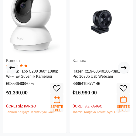
Kamera
Kamera
★
★
★
★
★
TP-Link Tapo C200 360° 1080p
Razer Rz19-03640100-r3m1 Kiyo
Wi-Fi Ev Güvenlik Kamerası
Pro 1080p Usb Webcam
6935364088095
8886419377146
₺1.390,00
₺16.990,00
ÜCRETSIZ KARGO
ÜCRETSIZ KARGO
SEPETE
SEPETE
EKLE
EKLE
Tahmini Kargoya Teslim: Aynı Gün
Tahmini Kargoya Teslim: Aynı Gün