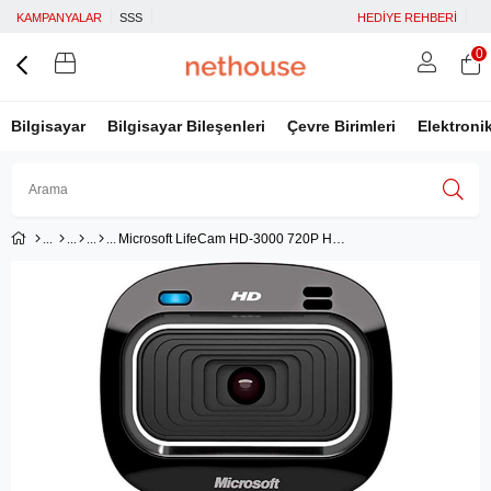
KAMPANYALAR
SSS
HEDİYE REHBERİ
0
Bilgisayar
Bilgisayar Bileşenleri
Çevre Birimleri
Elektroni
Microsoft LifeCam HD-3000 720P HD Camera - (T3H-00012)
Üye Girişi
Üye Ol
Facebook İle Bağlan
Google İle Bağlan