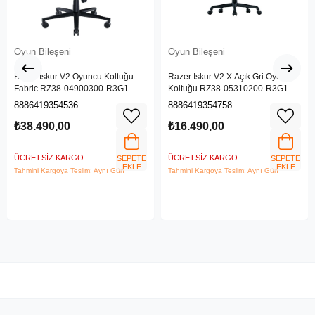
Oyun Bileşeni
Oyun Bileşeni
Razer İskur V2 Oyuncu Koltuğu
Razer İskur V2 X Açık Gri Oyuncu
Fabric RZ38-04900300-R3G1
Koltuğu RZ38-05310200-R3G1
8886419354536
8886419354758
₺38.490,00
₺16.490,00
ÜCRETSIZ KARGO
ÜCRETSIZ KARGO
SEPETE
SEPETE
EKLE
EKLE
Tahmini Kargoya Teslim: Aynı Gün
Tahmini Kargoya Teslim: Aynı Gün