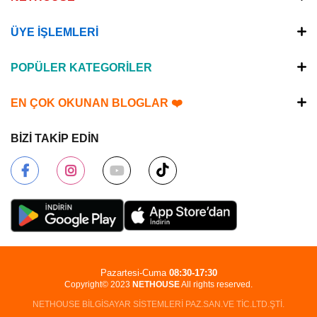
ÜYE İŞLEMLERİ
POPÜLER KATEGORİLER
EN ÇOK OKUNAN BLOGLAR ❤️
BİZİ TAKİP EDİN
Pazartesi-Cuma
08:30-17:30
Copyright© 2023
NETHOUSE
All rights reserved.
NETHOUSE BİLGİSAYAR SİSTEMLERİ PAZ.SAN.VE TİC.LTD.ŞTİ.