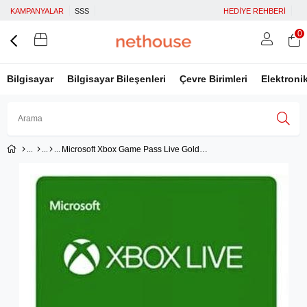
KAMPANYALAR
SSS
HEDİYE REHBERİ
0
Bilgisayar
Bilgisayar Bileşenleri
Çevre Birimleri
Elektroni
Microsoft Xbox Game Pass Live Gold Üyeliği - 12 Ay
Üye Girişi
Üye Ol
Facebook İle Bağlan
Google İle Bağlan