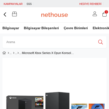
KAMPANYALAR
SSS
HEDİYE REHBERİ
0
Bilgisayar
Bilgisayar Bileşenleri
Çevre Birimleri
Elektroni
Microsoft Xbox Series X Oyun Konsolu Siyah 1 Tb + Forza Horizon 5 ( Microsoft Türkiye Garantili )
Üye Girişi
Üye Ol
Facebook İle Bağlan
Google İle Bağlan