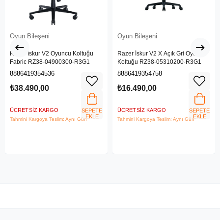
Oyun Bileşeni
Oyun Bileşeni
Razer İskur V2 Oyuncu Koltuğu
Razer İskur V2 X Açık Gri Oyuncu
Fabric RZ38-04900300-R3G1
Koltuğu RZ38-05310200-R3G1
8886419354536
8886419354758
₺38.490,00
₺16.490,00
ÜCRETSIZ KARGO
ÜCRETSIZ KARGO
SEPETE
SEPETE
EKLE
EKLE
Tahmini Kargoya Teslim: Aynı Gün
Tahmini Kargoya Teslim: Aynı Gün