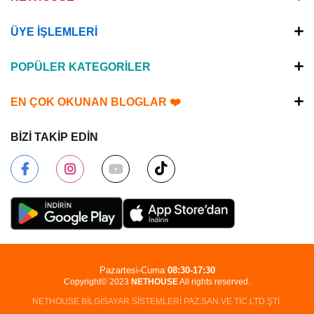
ÜYE İŞLEMLERİ
POPÜLER KATEGORİLER
EN ÇOK OKUNAN BLOGLAR ❤️
BİZİ TAKİP EDİN
Pazartesi-Cuma
08:30-17:30
Copyright© 2023
NETHOUSE
All rights reserved.
NETHOUSE BİLGİSAYAR SİSTEMLERİ PAZ.SAN.VE TİC.LTD.ŞTİ.