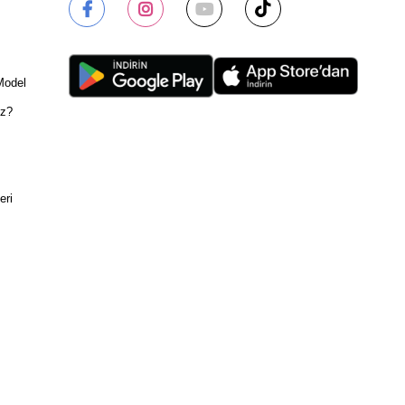
Model
ız?
eri