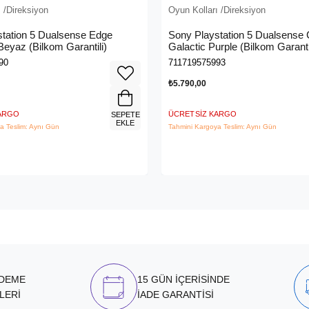
 /Direksiyon
Oyun Kolları /Direksiyon
tation 5 Dualsense Edge
Sony Playstation 5 Dualsense C
 Beyaz (Bilkom Garantili)
Galactic Purple (Bilkom Garanti
90
711719575993
₺5.790,00
KARGO
ÜCRETSIZ KARGO
SEPETE
EKLE
a Teslim: Aynı Gün
Tahmini Kargoya Teslim: Aynı Gün
ÖDEME
15 GÜN İÇERİSİNDE
LERİ
İADE GARANTİSİ