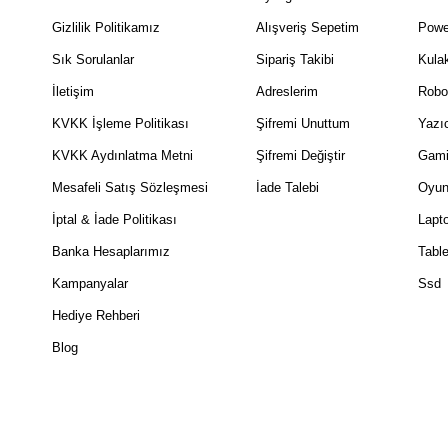
Gizlilik Politikamız
Alışveriş Sepetim
Powe
Sık Sorulanlar
Sipariş Takibi
Kulak
İletişim
Adreslerim
Robo
KVKK İşleme Politikası
Şifremi Unuttum
Yazıc
KVKK Aydınlatma Metni
Şifremi Değiştir
Gami
Mesafeli Satış Sözleşmesi
İade Talebi
Oyun
İptal & İade Politikası
Lapt
Banka Hesaplarımız
Table
Kampanyalar
Ssd
Hediye Rehberi
Blog