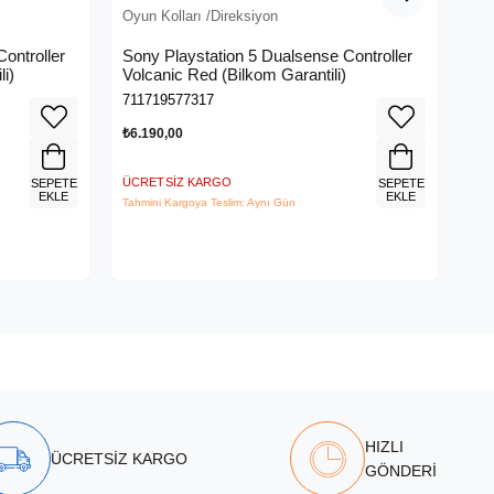
Oyun Kolları /Direksiyon
Oyu
ontroller
Sony Playstation 5 Dualsense Controller
A4
li)
Volcanic Red (Bilkom Garantili)
PC
711719577317
471
₺6.190,00
₺2.
ÜCRETSIZ KARGO
ÜCR
SEPETE
SEPETE
EKLE
EKLE
Tahmini Kargoya Teslim: Aynı Gün
Tahm
HIZLI
ÜCRETSİZ KARGO
GÖNDERİ