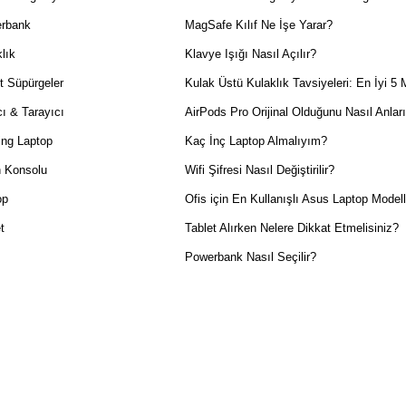
rbank
MagSafe Kılıf Ne İşe Yarar?
lık
Klavye Işığı Nasıl Açılır?
t Süpürgeler
Kulak Üstü Kulaklık Tavsiyeleri: En İyi 5 
ı & Tarayıcı
AirPods Pro Orijinal Olduğunu Nasıl Anlar
ng Laptop
Kaç İnç Laptop Almalıyım?
 Konsolu
Wifi Şifresi Nasıl Değiştirilir?
op
Ofis için En Kullanışlı Asus Laptop Modell
t
Tablet Alırken Nelere Dikkat Etmelisiniz?
Powerbank Nasıl Seçilir?