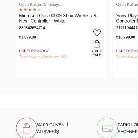
Oyun Kolları /Direksiyon
Oyun Kolları
★
★
★
★
★
Microsoft Qas-00009 Xbox Wireless 9.
Sony Plays
Nesil Controller - White
Controller
889842654714
7117194441
₺3.899,00
₺16.999,00
ÜCRETSIZ KARGO
ÜCRETSIZ 
SEPETE
EKLE
Tahmini Kargoya Teslim: Aynı Gün
Tahmini Kargoy
%100 GÜVENLİ
FARKLI 
ALIŞVERİŞ
SEÇENEK