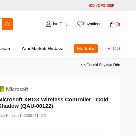
HEDİYE REHBERİ
Üye Girişi
Favorilerim
0
 Yaşam
Yapı Market/ Hırdavat
Markalar
BLOG
< < Önceki Sayfaya Dön
Microsoft XBOX Wireless Controller - Gold
Shadow (QAU-00122)
tok Kodu
(196388141432)