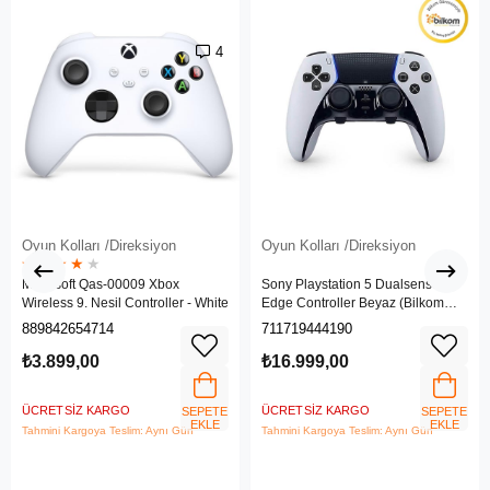
4
Oyun Kolları /Direksiyon
Oyun Kolları /Direksiyon
★
★
★
★
★
Microsoft Qas-00009 Xbox
Sony Playstation 5 Dualsense
Wireless 9. Nesil Controller - White
Edge Controller Beyaz (Bilkom
Garantili)
889842654714
711719444190
₺3.899,00
₺16.999,00
ÜCRETSIZ KARGO
ÜCRETSIZ KARGO
SEPETE
SEPETE
EKLE
EKLE
Tahmini Kargoya Teslim: Aynı Gün
Tahmini Kargoya Teslim: Aynı Gün