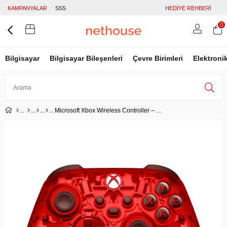
KAMPANYALAR
SSS
HEDİYE REHBERİ
0
Bilgisayar
Bilgisayar Bileşenleri
Çevre Birimleri
Elektroni
Microsoft Xbox Wireless Controller – Pulse Cipher Special Edition QAU-00165 Microsoft Türkiye Garantili
Üye Girişi
Üye Ol
Facebook İle Bağlan
Google İle Bağlan