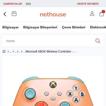
KAMPANYALAR
SSS
HEDİYE REHBERİ
0
Bilgisayar
Bilgisayar Bileşenleri
Çevre Birimleri
Elektroni
Microsoft XBOX Wireless Controller - Sunkissed Vibes OPI Special Edition (QAU-00118)
Üye Girişi
Üye Ol
Facebook İle Bağlan
Google İle Bağlan