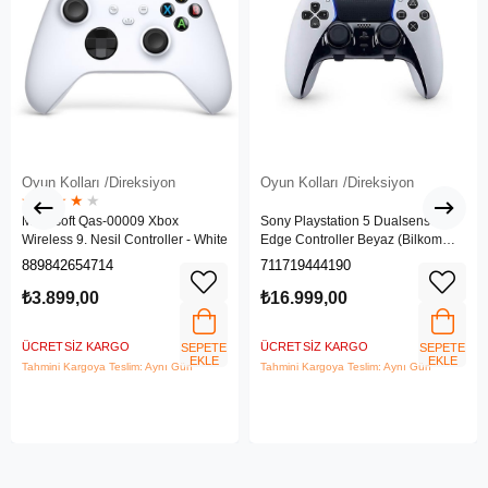
Oyun Kolları /Direksiyon
Oyun Kolları /Direksiyon
★
★
★
★
★
Microsoft Qas-00009 Xbox
Sony Playstation 5 Dualsense
Wireless 9. Nesil Controller - White
Edge Controller Beyaz (Bilkom
Garantili)
889842654714
711719444190
₺3.899,00
₺16.999,00
ÜCRETSIZ KARGO
ÜCRETSIZ KARGO
SEPETE
SEPETE
EKLE
EKLE
Tahmini Kargoya Teslim: Aynı Gün
Tahmini Kargoya Teslim: Aynı Gün