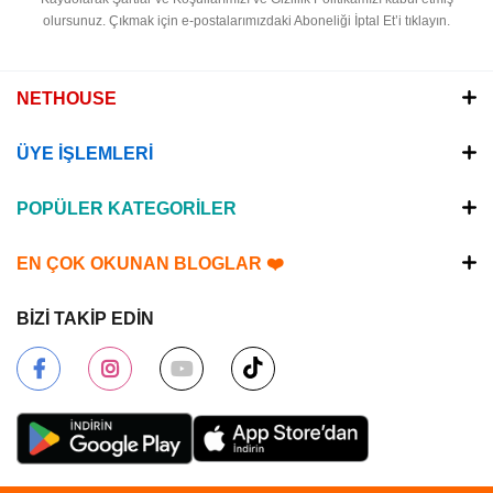
olursunuz.
Çıkmak için e-postalarımızdaki Aboneliği İptal Et’i tıklayın.
NETHOUSE
ÜYE İŞLEMLERİ
POPÜLER KATEGORİLER
EN ÇOK OKUNAN BLOGLAR ❤️
BİZİ TAKİP EDİN