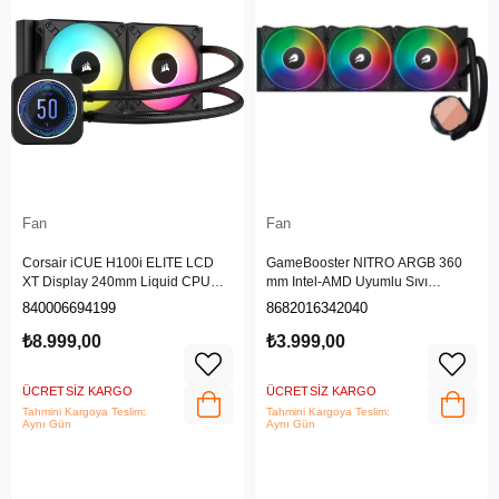
Fan
Fan
Corsair iCUE H100i ELITE LCD
GameBooster NITRO ARGB 360
XT Display 240mm Liquid CPU
mm Intel-AMD Uyumlu Sıvı
Soğutucu Siyah CW-9060074-WW
Soğutucu
840006694199
8682016342040
₺8.999,00
₺3.999,00
ÜCRETSIZ KARGO
ÜCRETSIZ KARGO
Tahmini Kargoya Teslim:
Tahmini Kargoya Teslim:
Aynı Gün
Aynı Gün