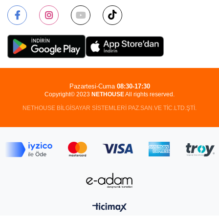
Pazartesi-Cuma
08:30-17:30
Copyright© 2023
NETHOUSE
All rights reserved.
NETHOUSE BİLGİSAYAR SİSTEMLERİ PAZ.SAN.VE TİC.LTD.ŞTİ.