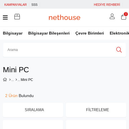
KAMPANYALAR
SSS
HEDİYE REHBERİ
0
Bilgisayar
Bilgisayar Bileşenleri
Çevre Birimleri
Elektroni
Üye Girişi
Üye Ol
Facebook İle Bağlan
Mini PC
Google İle Bağlan
Mini PC
2 Ürün
SIRALAMA
FILTRELEME