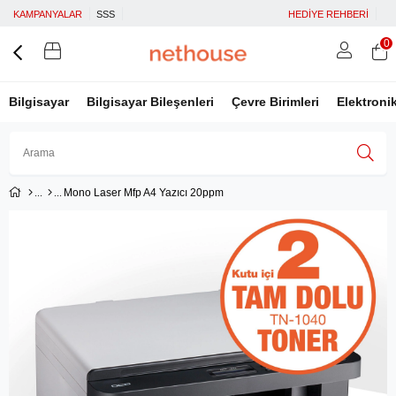
KAMPANYALAR
SSS
HEDİYE REHBERİ
0
Bilgisayar
Bilgisayar Bileşenleri
Çevre Birimleri
Elektroni
Mono Laser Mfp A4 Yazıcı 20ppm
Üye Girişi
Üye Ol
Facebook İle Bağlan
Google İle Bağlan