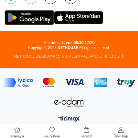
Pazartesi-Cuma
08:30-17:30
Copyright© 2023
NETHOUSE
All rights reserved.
NETHOUSE BİLGİSAYAR SİSTEMLERİ PAZ.SAN.VE TİC.LTD.ŞTİ.
Anasayfa
Favorilerim
Sepetim
Üye Girişi