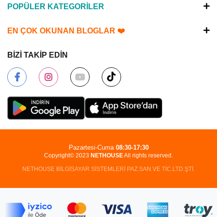
POPÜLER KATEGORİLER
EN ÇOK OKUNAN BLOGLAR ❤️
BİZİ TAKİP EDİN
Pazartesi-Cuma
08:30-17:30
Copyright© 2023
NETHOUSE
All rights reserved.
NETHOUSE BİLGİSAYAR SİSTEMLERİ PAZ.SAN.VE TİC.LTD.ŞTİ.