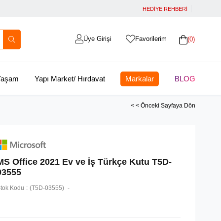
HEDİYE REHBERİ
Üye Girişi
Favorilerim
0
 Yaşam
Yapı Market/ Hırdavat
Markalar
BLOG
< < Önceki Sayfaya Dön
MS Office 2021 Ev ve İş Türkçe Kutu T5D-
03555
tok Kodu
(T5D-03555)