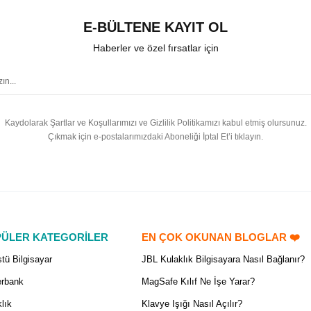
E-BÜLTENE KAYIT OL
Haberler ve özel fırsatlar için
Kaydolarak Şartlar ve Koşullarımızı ve Gizlilik Politikamızı kabul etmiş olursunuz.
Çıkmak için e-postalarımızdaki Aboneliği İptal Et’i tıklayın.
ÜLER KATEGORİLER
EN ÇOK OKUNAN BLOGLAR ❤️
tü Bilgisayar
JBL Kulaklık Bilgisayara Nasıl Bağlanır?
rbank
MagSafe Kılıf Ne İşe Yarar?
lık
Klavye Işığı Nasıl Açılır?