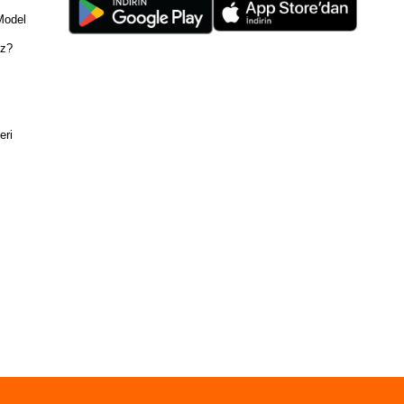
Model
ız?
eri