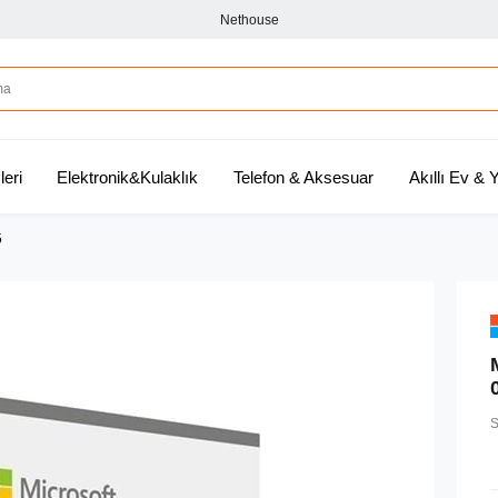
Nethouse
leri
Elektronik&Kulaklık
Telefon & Aksesuar
Akıllı Ev &
5
S