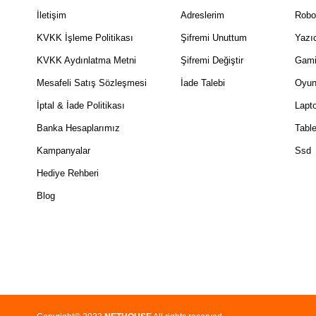
İletişim
Adreslerim
Robo
KVKK İşleme Politikası
Şifremi Unuttum
Yazıc
KVKK Aydınlatma Metni
Şifremi Değiştir
Gami
Mesafeli Satış Sözleşmesi
İade Talebi
Oyun
İptal & İade Politikası
Lapt
Banka Hesaplarımız
Table
Kampanyalar
Ssd
Hediye Rehberi
Blog