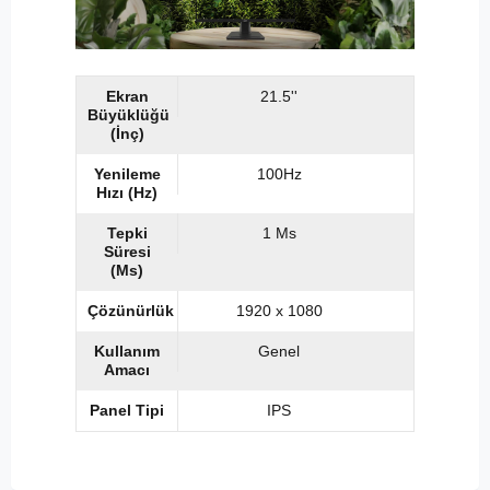
Ekran
21.5''
Büyüklüğü
(İnç)
Yenileme
100Hz
Hızı (Hz)
Tepki
1 Ms
Süresi
(Ms)
Çözünürlük
1920 x 1080
Kullanım
Genel
Amacı
Panel Tipi
IPS