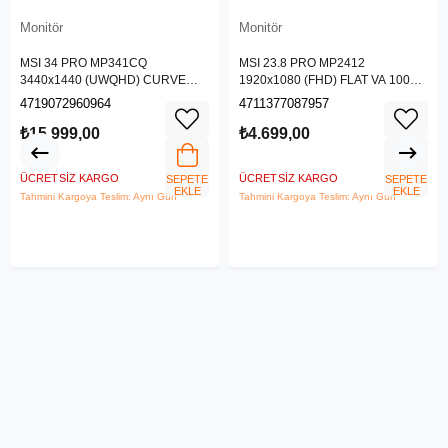
Monitör
Monitör
MSI 34 PRO MP341CQ
MSI 23.8 PRO MP2412
3440x1440 (UWQHD) CURVE
1920x1080 (FHD) FLAT VA 100HZ
1500R VA 100HZ 1MS ANTI-
1MS ANTI-GLARE MONITOR
4719072960964
4711377087957
GLARE MONITOR
₺15.999,00
₺4.699,00
ÜCRETSIZ KARGO
ÜCRETSIZ KARGO
SEPETE
SEPETE
EKLE
EKLE
Tahmini Kargoya Teslim: Aynı Gün
Tahmini Kargoya Teslim: Aynı Gün