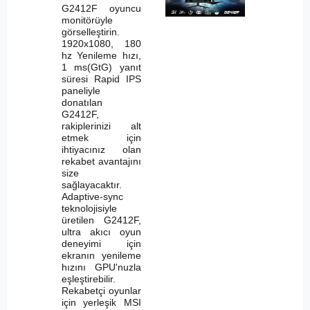
G2412F oyuncu
monitörüyle
görselleştirin.
1920x1080, 180
hz Yenileme hızı,
1 ms(GtG) yanıt
süresi Rapid IPS
paneliyle
donatılan
G2412F,
rakiplerinizi alt
etmek için
ihtiyacınız olan
rekabet avantajını
size
sağlayacaktır.
Adaptive-sync
teknolojisiyle
üretilen G2412F,
ultra akıcı oyun
deneyimi için
ekranın yenileme
hızını GPU'nuzla
eşleştirebilir.
Rekabetçi oyunlar
için yerleşik MSI