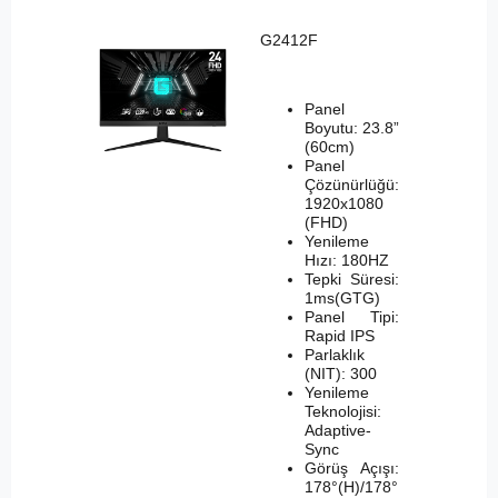
G2412F
Panel
Boyutu: 23.8”
(60cm)
Panel
Çözünürlüğü:
1920x1080
(FHD)
Yenileme
Hızı: 180HZ
Tepki Süresi:
1ms(GTG)
Panel Tipi:
Rapid IPS
Parlaklık
(NIT): 300
Yenileme
Teknolojisi:
Adaptive-
Sync
Görüş Açışı:
178°(H)/178°