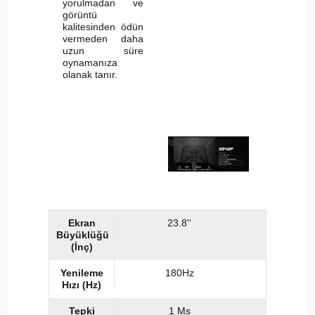
yorulmadan ve
görüntü
kalitesinden ödün
vermeden daha
uzun süre
oynamanıza
olanak tanır.
Ekran
23.8''
Büyüklüğü
(İnç)
Yenileme
180Hz
Hızı (Hz)
Tepki
1 Ms