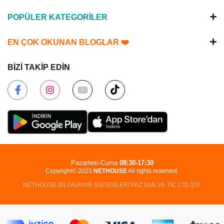
POPÜLER KATEGORİLER
EN ÇOK OKUNAN BLOGLAR ❤️
BİZİ TAKİP EDİN
Pazartesi-Cuma
08:30-17:30
Copyright© 2023
NETHOUSE
All rights reserved.
NETHOUSE BİLGİSAYAR SİSTEMLERİ PAZ.SAN.VE TİC.LTD.ŞTİ.