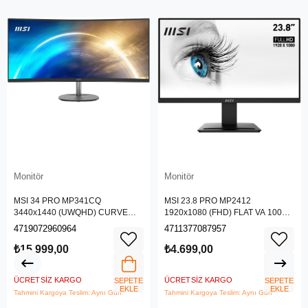
Monitör
Monitör
MSI 34 PRO MP341CQ
MSI 23.8 PRO MP2412
3440x1440 (UWQHD) CURVE
1920x1080 (FHD) FLAT VA 100HZ
1500R VA 100HZ 1MS ANTI-
1MS ANTI-GLARE MONITOR
4719072960964
4711377087957
GLARE MONITOR
₺15.999,00
₺4.699,00
ÜCRETSIZ KARGO
ÜCRETSIZ KARGO
SEPETE
SEPETE
EKLE
EKLE
Tahmini Kargoya Teslim: Aynı Gün
Tahmini Kargoya Teslim: Aynı Gün