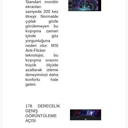
Standart monitör
ekranları
saniyede 200 kez
titreşir. Normalde
çıplak gözle
görülemeyen bu
kırpışma zaman
içinde göz
yorgunluğuna
neden olur. MSI
Anti-Flicker
teknolojisi, bu
kırpışma oranını
büyük ölçüde
azaltarak izleme
deneyiminizi daha
konforlu hale
getirir.
178 DERECELİK
GENİŞ
GÖRÜNTÜLEME
AÇISI