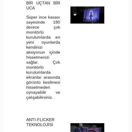
BİR UÇTAN BİR
UCA
Süper ince kasası
sayesinde 180
derece çok
monitörlü
kurulumlarda en
yeni oyunlarda
kendinizi
aksiyonun içinde
hissetmenizi
sağlar. Çok
monitörlü
kurulumlarda
ekranlar arasında
görüntü kesilmesi
hissetmeden
oynayabilir ve
çalışabilirsiniz.
ANTI-FLICKER
TEKNOLOJİSİ