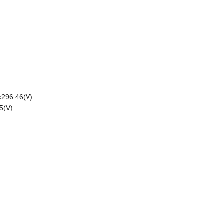
x296.46(V)
45(V)