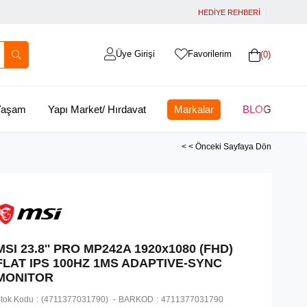
HEDİYE REHBERİ
Üye Girişi
Favorilerim
0
 Yaşam
Yapı Market/ Hırdavat
Markalar
BLOG
< < Önceki Sayfaya Dön
MSI 23.8'' PRO MP242A 1920x1080 (FHD)
FLAT IPS 100HZ 1MS ADAPTIVE-SYNC
MONITOR
tok Kodu
(4711377031790)
BARKOD
:
4711377031790