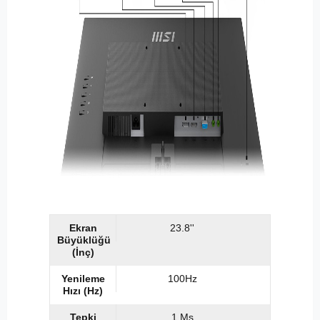
Ekran
23.8''
Büyüklüğü
(İnç)
Yenileme
100Hz
Hızı (Hz)
Tepki
1 Ms