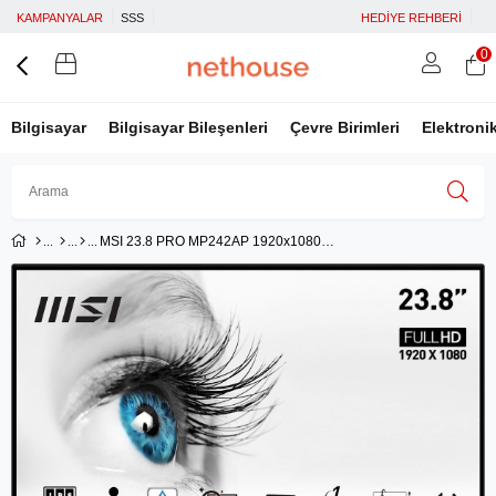
KAMPANYALAR
SSS
HEDİYE REHBERİ
0
Bilgisayar
Bilgisayar Bileşenleri
Çevre Birimleri
Elektroni
MSI 23.8 PRO MP242AP 1920x1080 (FHD) FLAT VA 100HZ 1MS ANTI-GLARE MONITOR
Üye Girişi
Üye Ol
Facebook İle Bağlan
Google İle Bağlan