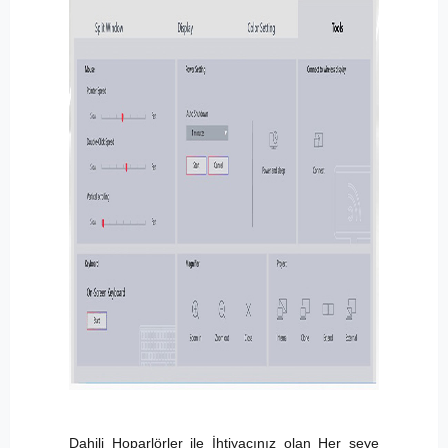
Dahili Hoparlörler ile İhtiyacınız olan Her şeye