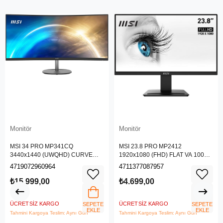
Monitör
Monitör
MSI 34 PRO MP341CQ
MSI 23.8 PRO MP2412
3440x1440 (UWQHD) CURVE
1920x1080 (FHD) FLAT VA 100HZ
1500R VA 100HZ 1MS ANTI-
1MS ANTI-GLARE MONITOR
4719072960964
4711377087957
GLARE MONITOR
₺15.999,00
₺4.699,00
ÜCRETSIZ KARGO
ÜCRETSIZ KARGO
SEPETE
SEPETE
EKLE
EKLE
Tahmini Kargoya Teslim: Aynı Gün
Tahmini Kargoya Teslim: Aynı Gün