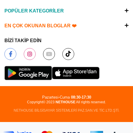
POPÜLER KATEGORİLER
EN ÇOK OKUNAN BLOGLAR ❤️
BİZİ TAKİP EDİN
Pazartesi-Cuma
08:30-17:30
Copyright© 2023
NETHOUSE
All rights reserved.
NETHOUSE BİLGİSAYAR SİSTEMLERİ PAZ.SAN.VE TİC.LTD.ŞTİ.