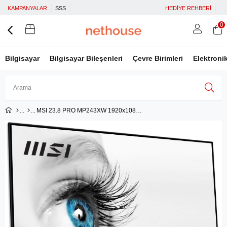
KAMPANYALAR
SSS
HEDİYE REHBERİ
0
Bilgisayar
Bilgisayar Bileşenleri
Çevre Birimleri
Elektroni
MSI 23.8 PRO MP243XW 1920x1080 (FHD) 16:9 FLAT IPS 100HZ 1MS FREESYNC BEYAZ MONITOR
Üye Girişi
Üye Ol
Facebook İle Bağlan
Google İle Bağlan