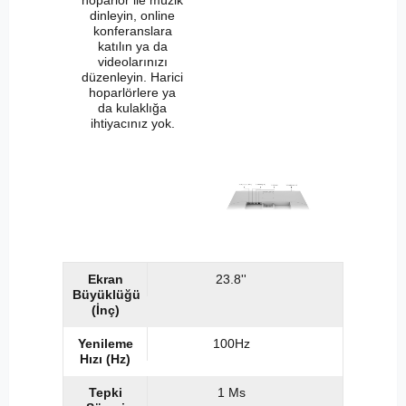
hoparlör ile müzik
dinleyin, online
konferanslara
katılın ya da
videolarınızı
düzenleyin. Harici
hoparlörlere ya
da kulaklığa
ihtiyacınız yok.
Ekran
23.8''
Büyüklüğü
(İnç)
Yenileme
100Hz
Hızı (Hz)
Tepki
1 Ms