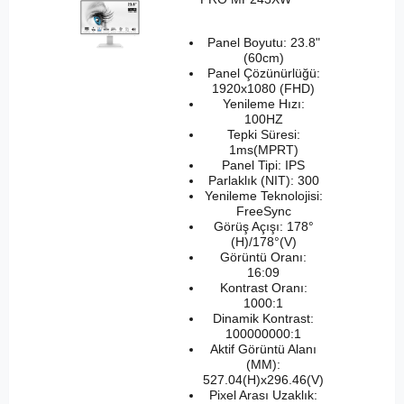
Panel Boyutu: 23.8"
(60cm)
Panel Çözünürlüğü:
1920x1080 (FHD)
Yenileme Hızı:
100HZ
Tepki Süresi:
1ms(MPRT)
Panel Tipi: IPS
Parlaklık (NIT): 300
Yenileme Teknolojisi:
FreeSync
Görüş Açışı: 178°
(H)/178°(V)
Görüntü Oranı:
16:09
Kontrast Oranı:
1000:1
Dinamik Kontrast:
100000000:1
Aktif Görüntü Alanı
(MM):
527.04(H)x296.46(V)
Pixel Arası Uzaklık: