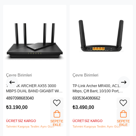
Çevre Birimleri
Çevre Birimleri
TP-LINK ARCHER AX55 3000
TP-Link Archer MR400, AC1200
MBPS DUAL BAND GIGABIT Wi-Fi
Mbps, Çift Bant, 10/100 Port,
6 ROUTER
4G/3G SIM Yuvası, Kablosuz 4G
4897098683040
6935364080662
LTE Router
₺3.190,00
₺3.490,00
ÜCRETSIZ KARGO
ÜCRETSIZ KARGO
SEPETE
SEPETE
EKLE
EKLE
Tahmini Kargoya Teslim: Aynı Gün
Tahmini Kargoya Teslim: Aynı Gün