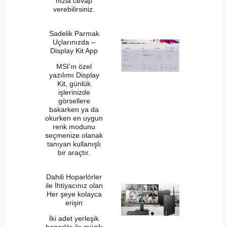
hızla cevap
verebilirsiniz.
Sadelik Parmak
Uçlarınızda –
Display Kit App
MSI’ın özel
yazılımı Display
Kit, günlük
işlerinizde
görsellere
bakarken ya da
okurken en uygun
renk modunu
seçmenize olanak
tanıyan kullanışlı
bir araçtır.
Dahili Hoparlörler
ile İhtiyacınız olan
Her şeye kolayca
erişin
İki adet yerleşik