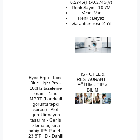
0.2745(H)x0.2745(V)
Renk Sayısı: 16.7M
Vesa: Var
Renk : Beyaz
Garanti Süresi: 2 Yıl
İŞ - OTEL &
Eyes Ergo - Less
RESTAURANT -
Blue Light Pro -
EĞİTİM - TIP &
100Hz tazeleme
BİLİM
oranı - 1ms
MPRT (hareketli
görüntü tepki
süresi) - Alet
gerektirmeyen
tasarım - Geniş
İzleme açısına
sahip IPS Panel -
23.8”FHD - Dahili