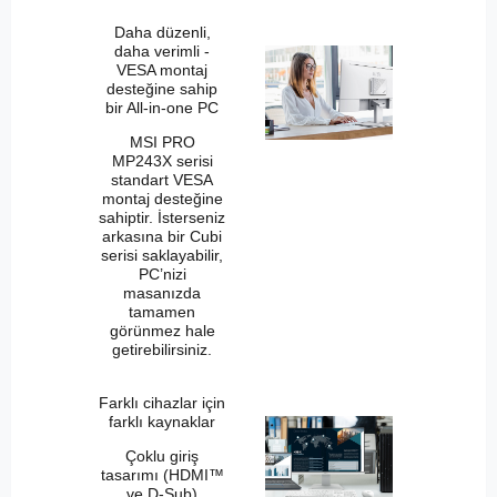
Daha düzenli,
daha verimli -
VESA montaj
desteğine sahip
bir All-in-one PC
MSI PRO
MP243X serisi
standart VESA
montaj desteğine
sahiptir. İsterseniz
arkasına bir Cubi
serisi saklayabilir,
PC’nizi
masanızda
tamamen
görünmez hale
getirebilirsiniz.
Farklı cihazlar için
farklı kaynaklar
Çoklu giriş
tasarımı (HDMI™
ve D-Sub)