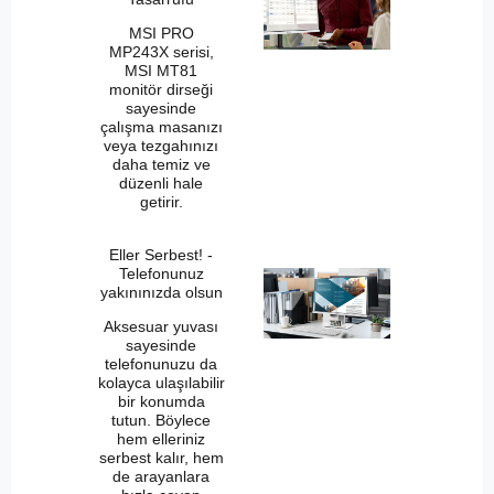
MSI PRO
MP243X serisi,
MSI MT81
monitör dirseği
sayesinde
çalışma masanızı
veya tezgahınızı
daha temiz ve
düzenli hale
getirir.
Eller Serbest! -
Telefonunuz
yakınınızda olsun
Aksesuar yuvası
sayesinde
telefonunuzu da
kolayca ulaşılabilir
bir konumda
tutun. Böylece
hem elleriniz
serbest kalır, hem
de arayanlara