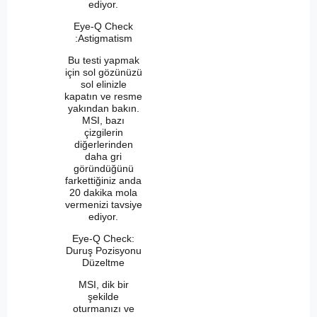
ediyor.
Eye-Q Check
:Astigmatism
Bu testi yapmak
için sol gözünüzü
sol elinizle
kapatın ve resme
yakından bakın.
MSI, bazı
çizgilerin
diğerlerinden
daha gri
göründüğünü
farkettiğiniz anda
20 dakika mola
vermenizi tavsiye
ediyor.
Eye-Q Check:
Duruş Pozisyonu
Düzeltme
MSI, dik bir
şekilde
oturmanızı ve