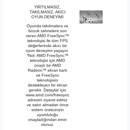
YIRTILMASIZ,
TAKILMASIZ, AKICI
OYUN DENEYİMİ
Oyunda takılmalara ve
bozuk sahnelere son
veren AMD FreeSync™
teknolojisi ile tüm FPS
değerlerinde akıcı bir
oyun deneyimi yaşayın.
*Not: AMD FreeSync™
teknolojisi için AMD
onaylı bir AMD
Radeon™ ekran kartı
ve FreeSync
teknolojisini
destekleyen bir ekran
gerekir. Detaylar için
www.amd.com/freesync
adresini ziyaret ediniz
ve satın almadan önce
sistem üreticinizin
uyumluluğu
onayladığından emin
olunuz.