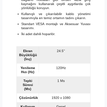
kaynağını kullanarak çeşitli aygıtlarda çok
yönlülüğü koruyun.
Kullanışlı ve çıkarılabilir kablo yönetimi
tasarımıyla en temiz ortamın tadını çıkarın.
Standart VESA montajlı ve Aksesuar Yuvası
tasarımı.
İki adet dahili hoparlör.
Ekran
24.5''
Büyüklüğü
(İnç)
Yenileme
120Hz
Hızı (Hz)
Tepki
1 Ms
Süresi
(Ms)
Çözünürlük
1920 x 1080
Kullanım
Genel