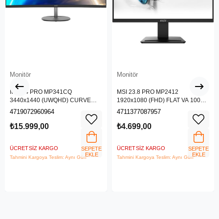
Monitör
Monitör
MSI 34 PRO MP341CQ
MSI 23.8 PRO MP2412
3440x1440 (UWQHD) CURVE
1920x1080 (FHD) FLAT VA 100HZ
1500R VA 100HZ 1MS ANTI-
1MS ANTI-GLARE MONITOR
4719072960964
4711377087957
GLARE MONITOR
₺15.999,00
₺4.699,00
ÜCRETSIZ KARGO
ÜCRETSIZ KARGO
SEPETE
SEPETE
EKLE
EKLE
Tahmini Kargoya Teslim: Aynı Gün
Tahmini Kargoya Teslim: Aynı Gün