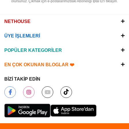
olursunuz.
Çıkmak için e-postalarımızdaki Aboneliği İptal Et’i tıklayın.
NETHOUSE
ÜYE İŞLEMLERİ
POPÜLER KATEGORİLER
EN ÇOK OKUNAN BLOGLAR ❤️
BİZİ TAKİP EDİN