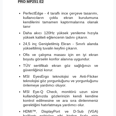
PRO MP251 E2
PerfectEdge - 4 taraflı ince çerçeve tasarımı,
kullanıcıların çoklu ekran kurulumuna
kendilerini tamamen kaptırmalarına olanak
tanır
Daha akıcı 120Hz yüksek yenileme hızıyla
yüksek kaliteli eğlencenin tadını çıkarın.
24,5 inç Genişletilmiş Ekran - Sınırlı alanda
yükseltilmiş tuvalin keyfini çıkarın.
Ofis ve çalışma masası için en iyi ekran
boyutu görselin konfor alanına uygundur.
TÜV sertifikalı ekran göz sağlığınızı ve
güvenliğinizi korur.
MSI EyesErgo teknolojisi ve Anti-Flicker
teknolojisi göz yorgunluğunu ve yorgunluğunu
önlemeye yardımcı oluyor.
MSI Eye-Q Check, monitörü uzun süre
kullandığınızda gözlerinizin kendi kendine
kontrol edilmesine ve ara sıra dinlenmeniz
gerektiğini hatırlatmaya yardımcı olur.
HDMI™, DisplayPort ve D-Sub (VGA)
bağlantı noktaları gibi birden fazla giriş