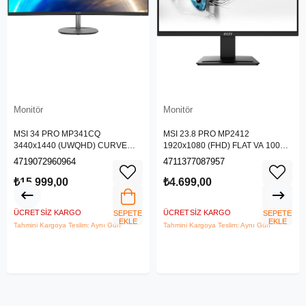
Monitör
Monitör
MSI 34 PRO MP341CQ
MSI 23.8 PRO MP2412
3440x1440 (UWQHD) CURVE
1920x1080 (FHD) FLAT VA 100HZ
1500R VA 100HZ 1MS ANTI-
1MS ANTI-GLARE MONITOR
4719072960964
4711377087957
GLARE MONITOR
₺15.999,00
₺4.699,00
ÜCRETSIZ KARGO
ÜCRETSIZ KARGO
SEPETE
SEPETE
EKLE
EKLE
Tahmini Kargoya Teslim: Aynı Gün
Tahmini Kargoya Teslim: Aynı Gün