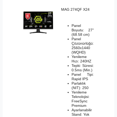
MAG 274QF X24
Panel
Boyutu: 27"
(68.58 cm)
Panel
Çözünürlüğü:
2560x1440
(WQHD)
Yenileme
Hızı: 240HZ
Tepki Süresi:
0.5ms (Min.)
Panel Tipi:
Rapid IPS
Parlaklık
(NIT): 250
Yenileme
Teknolojisi:
FreeSync
Premium
Ayarlanabilir
Stand: Yok