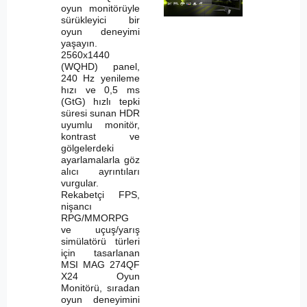
oyun monitörüyle
sürükleyici bir
oyun deneyimi
yaşayın.
2560x1440
(WQHD) panel,
240 Hz yenileme
hızı ve 0,5 ms
(GtG) hızlı tepki
süresi sunan HDR
uyumlu monitör,
kontrast ve
gölgelerdeki
ayarlamalarla göz
alıcı ayrıntıları
vurgular.
Rekabetçi FPS,
nişancı
RPG/MMORPG
ve uçuş/yarış
simülatörü türleri
için tasarlanan
MSI MAG 274QF
X24 Oyun
Monitörü, sıradan
oyun deneyimini