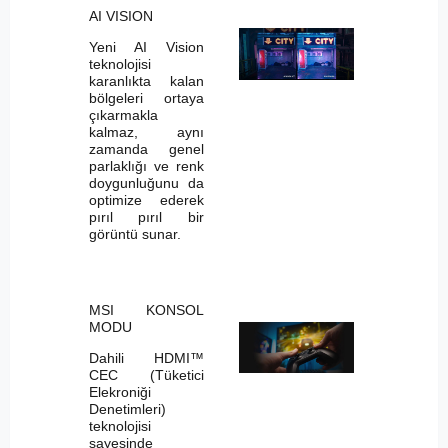
AI VISION
Yeni AI Vision
teknolojisi
karanlıkta kalan
bölgeleri ortaya
çıkarmakla
kalmaz, aynı
zamanda genel
parlaklığı ve renk
doygunluğunu da
optimize ederek
pırıl pırıl bir
görüntü sunar.
MSI KONSOL
MODU
Dahili HDMI™
CEC (Tüketici
Elekroniği
Denetimleri)
teknolojisi
sayesinde