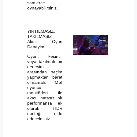
saatlerce
oynayabilirsiniz.
YIRTILMASIZ,
TAKILMASIZ -
Akıcı Oyun
Deneyimi
Oyun, kesintili
veya takılmalı bir
deneyim
arasından seçim
yapmaktan ibaret
olmamalı. MSI
oyuncu
monitörleri ile
akıcı, hatasız bir
performansa ek
olarak HDR
desteği elde
edeceksiniz.