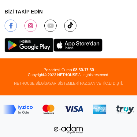
BİZİ TAKİP EDİN
Pazartesi-Cuma
08:30-17:30
Copyright© 2023
NETHOUSE
All rights reserved.
NETHOUSE BİLGİSAYAR SİSTEMLERİ PAZ.SAN.VE TİC.LTD.ŞTİ.