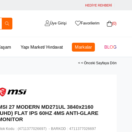
HEDİYE REHBERİ
Üye Girişi
Favorilerim
0
 Yaşam
Yapı Market/ Hırdavat
Markalar
BLOG
< < Önceki Sayfaya Dön
MSI 27 MODERN MD271UL 3840x2160
(UHD) FLAT IPS 60HZ 4MS ANTI-GLARE
MONITOR
tok Kodu
(4711377026697)
BARKOD
:
4711377026697