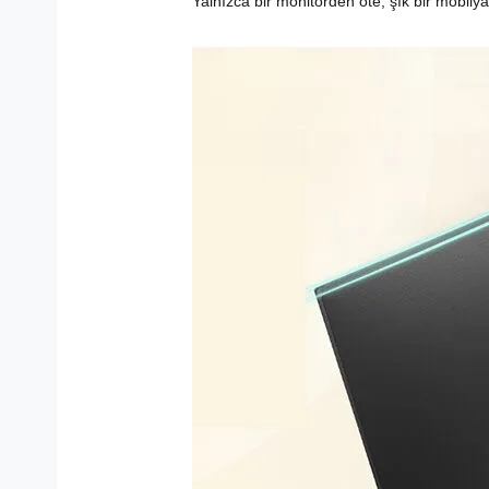
Yalnızca bir monitörden öte, şık bir mobily