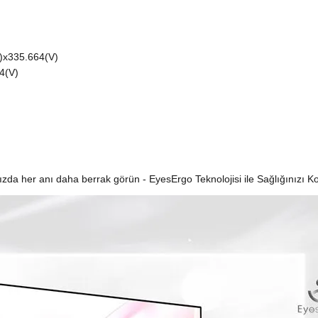
H)x335.664(V)
54(V)
nızda her anı daha berrak görün - EyesErgo Teknolojisi ile Sağlığınızı K