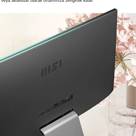
a veya aksesuar olarak ortamınıza zenginlik katar.