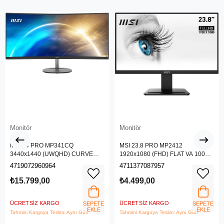
Monitör
Monitör
MSI 34 PRO MP341CQ
MSI 23.8 PRO MP2412
3440x1440 (UWQHD) CURVE
1920x1080 (FHD) FLAT VA 100HZ
1500R VA 100HZ 1MS ANTI-
1MS ANTI-GLARE MONITOR
4719072960964
4711377087957
GLARE MONITOR
₺15.799,00
₺4.499,00
ÜCRETSIZ KARGO
ÜCRETSIZ KARGO
SEPETE
SEPETE
EKLE
EKLE
Tahmini Kargoya Teslim: Aynı Gün
Tahmini Kargoya Teslim: Aynı Gün