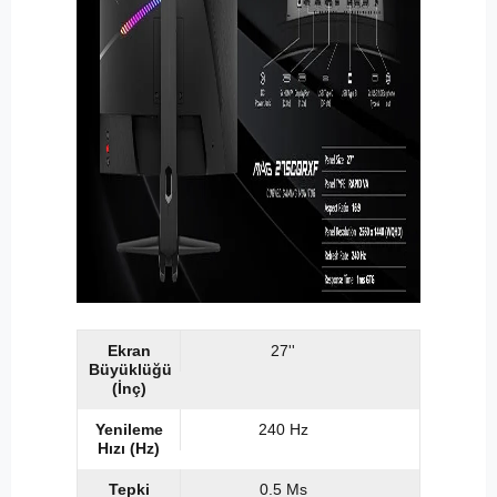
Ekran
27''
Büyüklüğü
(İnç)
Yenileme
240 Hz
Hızı (Hz)
Tepki
0.5 Ms