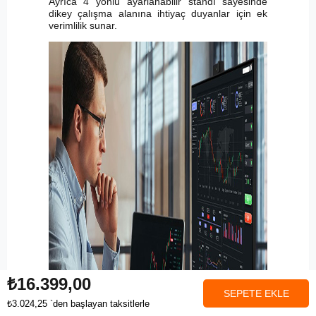
Ayrıca 4 yönlü ayarlanabilir standı sayesinde
dikey çalışma alanına ihtiyaç duyanlar için ek
verimlilik sunar.
₺16.399,00
₺3.024,25
`den başlayan taksitlerle
Anasayfa
Favorilerim
Sepetim
Üye Girişi