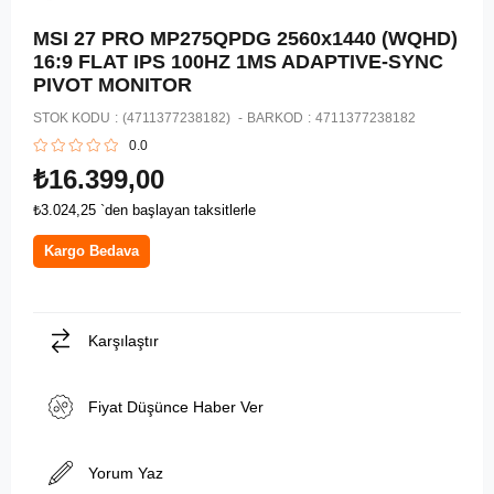
MSI 27 PRO MP275QPDG 2560x1440 (WQHD)
16:9 FLAT IPS 100HZ 1MS ADAPTIVE-SYNC
PIVOT MONITOR
STOK KODU
(4711377238182)
BARKOD
:
4711377238182
0.0
₺16.399,00
₺3.024,25
`den başlayan taksitlerle
Kargo Bedava
Karşılaştır
Fiyat Düşünce Haber Ver
Yorum Yaz