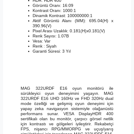
HDR: HDR 400
Görüntü Oranı: 16:09
Kontrast Oranı: 1000:1
Dinamik Kontrast: 100000000:1
Aktif Görüntü Alanı (MM): 695.04(H) x
390.96(V)
Pixel Arası Uzaklık: 0.181(H)x0.181(V)
Renk Sayısı: 1.07B
Vesa: Var
Renk : Siyah
Garanti Süresi: 3 Yıl
MAG 322URDF E16 oyun monitörü ile
sürükleyici oyun deneyimini yaşayın. MAG
322URDF E16 UHD 160Hz ve FHD 320Hz dual
mode özelliği ve gelişmiş oyun deneyimi için
yapay zeka navigasyon sistemiyle olağanüstü
performans sunar. VESA DisplayHDR 400
sertifikalı olan bu monitör, çarpıcı görsel netlik
için kontrastı ve gölgeleri iyileştirir. Rekabetçi
FPS, nişancı RPG/MMORPG ve uçuş/yarış