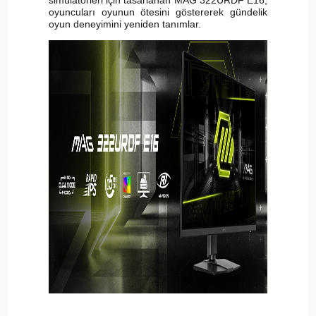
simülatörleri için tasarlanan MAG 322URDF E16,
oyuncuları oyunun ötesini göstererek gündelik
oyun deneyimini yeniden tanımlar.