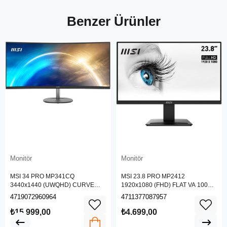
Benzer Ürünler
Monitör
Monitör
MSI 34 PRO MP341CQ
MSI 23.8 PRO MP2412
3440x1440 (UWQHD) CURVE
1920x1080 (FHD) FLAT VA 100HZ
1500R VA 100HZ 1MS ANTI-
1MS ANTI-GLARE MONITOR
4719072960964
4711377087957
GLARE MONITOR
₺15.999,00
₺4.699,00