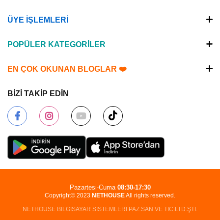
ÜYE İŞLEMLERİ
POPÜLER KATEGORİLER
EN ÇOK OKUNAN BLOGLAR ❤️
BİZİ TAKİP EDİN
Pazartesi-Cuma
08:30-17:30
Copyright© 2023
NETHOUSE
All rights reserved.
NETHOUSE BİLGİSAYAR SİSTEMLERİ PAZ.SAN.VE TİC.LTD.ŞTİ.