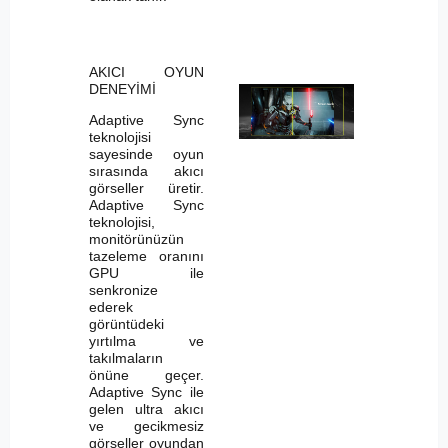
AKICI OYUN
DENEYİMİ
Adaptive Sync
teknolojisi
sayesinde oyun
sırasında akıcı
görseller üretir.
Adaptive Sync
teknolojisi,
monitörünüzün
tazeleme oranını
GPU ile
senkronize
ederek
görüntüdeki
yırtılma ve
takılmaların
önüne geçer.
Adaptive Sync ile
gelen ultra akıcı
ve gecikmesiz
görseller oyundan