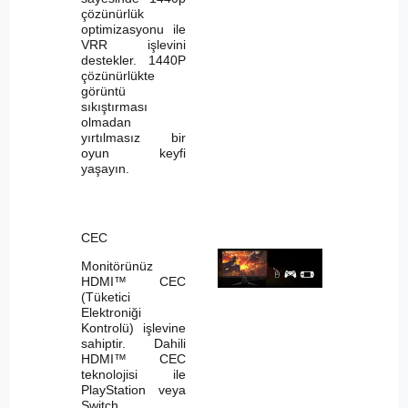
çözünürlük
optimizasyonu ile
VRR işlevini
destekler. 1440P
çözünürlükte
görüntü
sıkıştırması
olmadan
yırtılmasız bir
oyun keyfi
yaşayın.
CEC
Monitörünüz
HDMI™ CEC
(Tüketici
Elektroniği
Kontrolü) işlevine
sahiptir. Dahili
HDMI™ CEC
teknolojisi ile
PlayStation veya
Switch