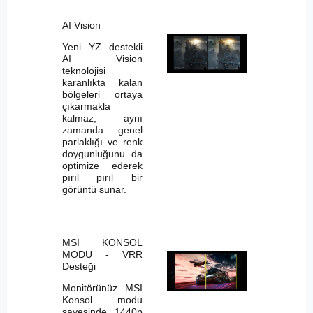
AI Vision
Yeni YZ destekli
AI Vision
teknolojisi
karanlıkta kalan
bölgeleri ortaya
çıkarmakla
kalmaz, aynı
zamanda genel
parlaklığı ve renk
doygunluğunu da
optimize ederek
pırıl pırıl bir
görüntü sunar.
MSI KONSOL
MODU - VRR
Desteği
Monitörünüz MSI
Konsol modu
sayesinde 1440p