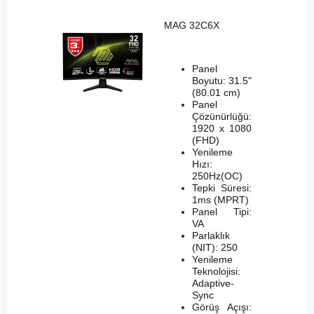
MAG 32C6X
Panel
Boyutu: 31.5"
(80.01 cm)
Panel
Çözünürlüğü:
1920 x 1080
(FHD)
Yenileme
Hızı:
250Hz(OC)
Tepki Süresi:
1ms (MPRT)
Panel Tipi:
VA
Parlaklık
(NIT): 250
Yenileme
Teknolojisi:
Adaptive-
Sync
Görüş Açışı: