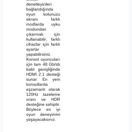
denetleyicileri
bağlandığında
oyun kolunuzu
ekranı farklı
modlarda uyku
modundan
çıkarmak için
kullanabilir, farklı
cihazlar için farklı
ayarlar
yapabilirsiniz.
Konsol oyuncuları
için tam 48 Gb/sb
babt genişliğinde
HDMI 2.1 desteği
sunar. En yeni
konsollarda
eşzamanlı olarak
120Hz tazeleme
oranı ve HDR
desteğine sahiptir.
Böylece en iyi
oyun deneyimini
yaşayacaksınız.