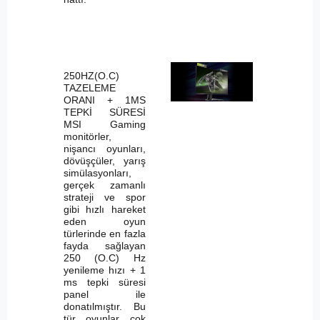
250HZ(O.C)
TAZELEME
ORANI + 1MS
TEPKİ SÜRESİ
MSI Gaming
monitörler,
nişancı oyunları,
dövüşçüler, yarış
simülasyonları,
gerçek zamanlı
strateji ve spor
gibi hızlı hareket
eden oyun
türlerinde en fazla
fayda sağlayan
250 (O.C) Hz
yenileme hızı + 1
ms tepki süresi
panel ile
donatılmıştır. Bu
tür oyunlar çok