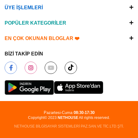
ÜYE İŞLEMLERİ
POPÜLER KATEGORİLER
EN ÇOK OKUNAN BLOGLAR ❤️
BİZİ TAKİP EDİN
Pazartesi-Cuma
08:30-17:30
Copyright© 2023
NETHOUSE
All rights reserved.
NETHOUSE BİLGİSAYAR SİSTEMLERİ PAZ.SAN.VE TİC.LTD.ŞTİ.