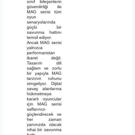
sınıf bileşenlerin
güvenilirliği ile
MAG serisi tüm
oyun
senaryolarında
güçlü bir
savunma hattını
temsil ediyor.
Ancak MAG serisi
yalnızca
performanstan
ibaret değil.
Tasarım dili
sağlam ve zorlu
bir yapıyla MAG
tarzının ruhunu
simgeliyor. Dijital
savaş alanlarına
hükmetmeye
kararlı oyuncular
için MAG serisi
saflarınızı
güçlendirecek ve
her zaman
yanınızda olacak
nihai bir savunma
hattı.