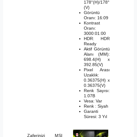
178°(H)/178°
(V)
Görüntü
Oranı: 16:09
Kontrast
Oranı:
3000:01:00
HDR: HDR
Ready
Aktif Görüntü
Alanı (MM):
698.4(H) x
392.85(V)
Pixel Arası
Uzaklık:
0.36375(H) x
0.36375(V)
Renk Sayısı:
1.07B
Vesa: Var
Renk : Siyah
Garanti
Süresi: 3 Yıl
Zaferinizi MSI