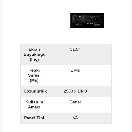
Ekran
31.5''
Büyüklüğü
(İnç)
Tepki
1 Ms
Süresi
(Ms)
Çözünürlük
2560 x 1440
Kullanım
Genel
Amacı
Panel Tipi
VA