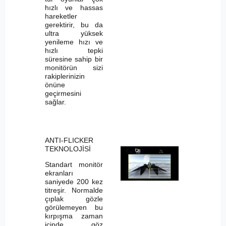
hızlı ve hassas
hareketler
gerektirir, bu da
ultra yüksek
yenileme hızı ve
hızlı tepki
süresine sahip bir
monitörün sizi
rakiplerinizin
önüne
geçirmesini
sağlar.
ANTI-FLICKER
TEKNOLOJİSİ
Standart monitör
ekranları
saniyede 200 kez
titreşir. Normalde
çıplak gözle
görülemeyen bu
kırpışma zaman
içinde göz