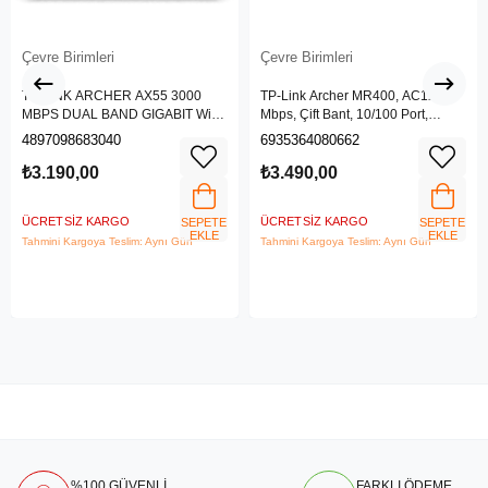
Çevre Birimleri
Çevre Birimleri
TP-LINK ARCHER AX55 3000
TP-Link Archer MR400, AC1200
MBPS DUAL BAND GIGABIT Wi-Fi
Mbps, Çift Bant, 10/100 Port,
6 ROUTER
4G/3G SIM Yuvası, Kablosuz 4G
4897098683040
6935364080662
LTE Router
₺3.190,00
₺3.490,00
ÜCRETSIZ KARGO
ÜCRETSIZ KARGO
SEPETE
SEPETE
EKLE
EKLE
Tahmini Kargoya Teslim: Aynı Gün
Tahmini Kargoya Teslim: Aynı Gün
%100 GÜVENLİ
FARKLI ÖDEME