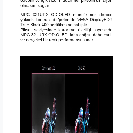
edebilir ve ışık sızdırmadan her pikselin simsiyah
olmasını sağlar.
MPG 321URX QD-OLED monitör son derece
yüksek kontrast değerleri ile VESA DisplayHDR
True Black 400 sertifikasına sahiptir.
Piksel seviyesinde karartma özelliği sayesinde
MPG 321URX QD-OLED daha doğru, daha canlı
ve gerçekçi bir renk performansı sunar.