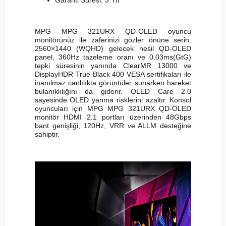
Garanti Süresi: 3 Yıl
MPG MPG 321URX QD-OLED oyuncu
monitörünüz ile zaferinizi gözler önüne serin.
2560×1440 (WQHD) gelecek nesil QD-OLED
panel, 360Hz tazeleme oranı ve 0.03ms(GtG)
tepki süresinin yanında ClearMR 13000 ve
DisplayHDR True Black 400 VESA sertifikaları ile
inanılmaz canlılıkta görüntüler sunarken hareket
bulanıklılığını da giderir. OLED Care 2.0
sayesinde OLED yanma risklerini azaltır. Konsol
oyuncuları için MPG MPG 321URX QD-OLED
monitör HDMI 2.1 portları üzerinden 48Gbps
bant genişliği, 120Hz, VRR ve ALLM desteğine
sahiptir.