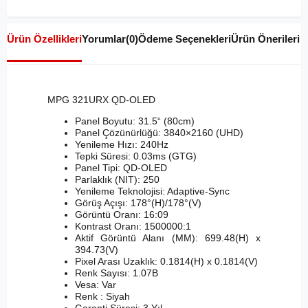
Ürün Özellikleri
Yorumlar
(0)
Ödeme Seçenekleri
Ürün Önerileri
MPG 321URX QD-OLED
Panel Boyutu: 31.5“ (80cm)
Panel Çözünürlüğü: 3840×2160 (UHD)
Yenileme Hızı: 240Hz
Tepki Süresi: 0.03ms (GTG)
Panel Tipi: QD-OLED
Parlaklık (NIT): 250
Yenileme Teknolojisi: Adaptive-Sync
Görüş Açışı: 178°(H)/178°(V)
Görüntü Oranı: 16:09
Kontrast Oranı: 1500000:1
Aktif Görüntü Alanı (MM): 699.48(H) x
394.73(V)
Pixel Arası Uzaklık: 0.1814(H) x 0.1814(V)
Renk Sayısı: 1.07B
Vesa: Var
Renk : Siyah