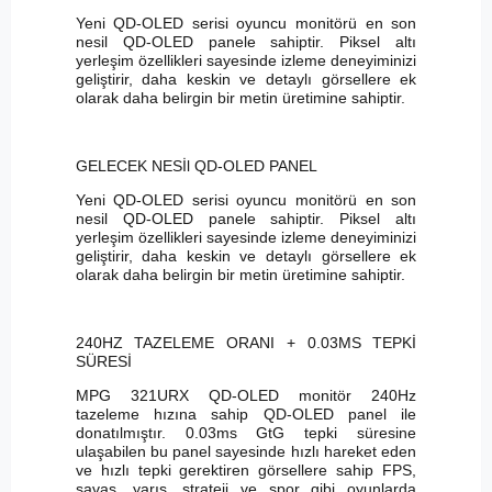
Yeni QD-OLED serisi oyuncu monitörü en son
nesil QD-OLED panele sahiptir. Piksel altı
yerleşim özellikleri sayesinde izleme deneyiminizi
geliştirir, daha keskin ve detaylı görsellere ek
olarak daha belirgin bir metin üretimine sahiptir.
GELECEK NESİl QD-OLED PANEL
Yeni QD-OLED serisi oyuncu monitörü en son
nesil QD-OLED panele sahiptir. Piksel altı
yerleşim özellikleri sayesinde izleme deneyiminizi
geliştirir, daha keskin ve detaylı görsellere ek
olarak daha belirgin bir metin üretimine sahiptir.
240HZ TAZELEME ORANI + 0.03MS TEPKİ
SÜRESİ
MPG 321URX QD-OLED monitör 240Hz
tazeleme hızına sahip QD-OLED panel ile
donatılmıştır. 0.03ms GtG tepki süresine
ulaşabilen bu panel sayesinde hızlı hareket eden
ve hızlı tepki gerektiren görsellere sahip FPS,
savaş, yarış, strateji ve spor gibi oyunlarda