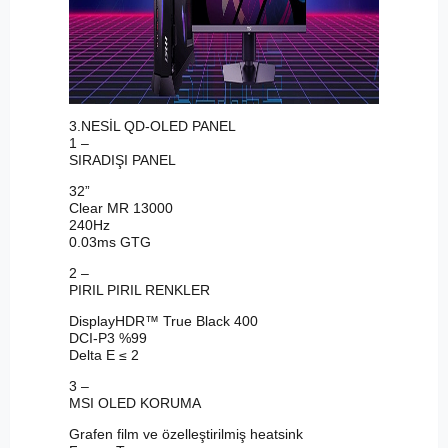
3.NESİL QD-OLED PANEL
1 –
SIRADIŞI PANEL
32”
Clear MR 13000
240Hz
0.03ms GTG
2 –
PIRIL PIRIL RENKLER
DisplayHDR™ True Black 400
DCI-P3 %99
Delta E ≤ 2
3 –
MSI OLED KORUMA
Grafen film ve özelleştirilmiş heatsink