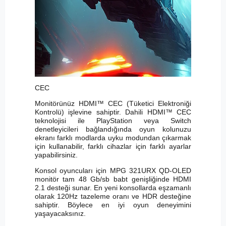
CEC
Monitörünüz HDMI™ CEC (Tüketici Elektroniği
Kontrolü) işlevine sahiptir. Dahili HDMI™ CEC
teknolojisi ile PlayStation veya Switch
denetleyicileri bağlandığında oyun kolunuzu
ekranı farklı modlarda uyku modundan çıkarmak
için kullanabilir, farklı cihazlar için farklı ayarlar
yapabilirsiniz.
Konsol oyuncuları için MPG 321URX QD-OLED
monitör tam 48 Gb/sb babt genişliğinde HDMI
2.1 desteği sunar. En yeni konsollarda eşzamanlı
olarak 120Hz tazeleme oranı ve HDR desteğine
sahiptir. Böylece en iyi oyun deneyimini
yaşayacaksınız.