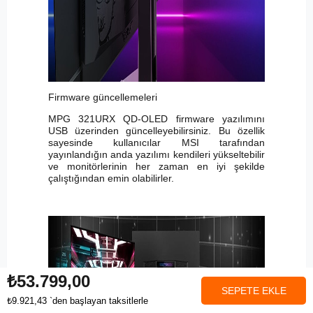
Firmware güncellemeleri
MPG 321URX QD-OLED firmware yazılımını
USB üzerinden güncelleyebilirsiniz. Bu özellik
sayesinde kullanıcılar MSI tarafından
yayınlandığın anda yazılımı kendileri yükseltebilir
ve monitörlerinin her zaman en iyi şekilde
çalıştığından emin olabilirler.
₺53.799,00
₺9.921,43
`den başlayan taksitlerle
Anasayfa
Favorilerim
Sepetim
Üye Girişi