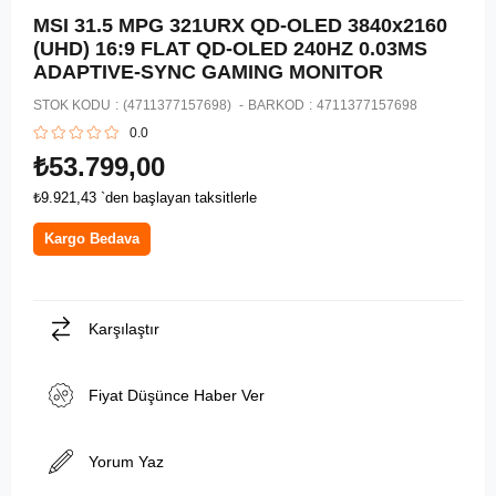
MSI 31.5 MPG 321URX QD-OLED 3840x2160
(UHD) 16:9 FLAT QD-OLED 240HZ 0.03MS
ADAPTIVE-SYNC GAMING MONITOR
STOK KODU
(4711377157698)
BARKOD
:
4711377157698
0.0
₺53.799,00
₺9.921,43
`den başlayan taksitlerle
Kargo Bedava
Karşılaştır
Fiyat Düşünce Haber Ver
Yorum Yaz