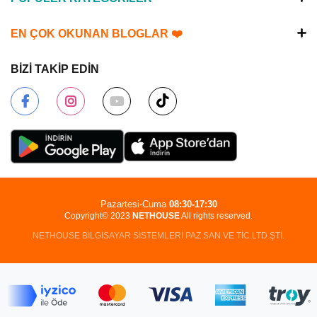
EN ÇOK OKUNAN BLOGLAR ❤️
BİZİ TAKİP EDİN
Pazartesi-Cuma
08:30-17:30
Copyright© 2023
NETHOUSE
All rights reserved.
NETHOUSE BİLGİSAYAR SİSTEMLERİ PAZ.SAN.VE TİC.LTD.ŞTİ.