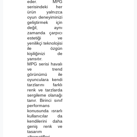
eder. MPG
serisindeki her
ürün yalnızca
oyun deneyiminizi
geliştirmek için
değil, aynı
zamanda çarpıcı
estetiği ve
yenilikçi teknolojisi
ile özgün
kişiliğinizi de
yansıtır.
MPG serisi havalı
ve trend
görünümü ile
oyunculara kendi
tarzlarını farklı
renk ve tarzlarda
sergileme olanağı
tanır. Birinci sınıf
performans
konusunda ısrarlı
kullanıcılar da
kendilerini daha
geniş renk ve
tasarım
alternatifleri