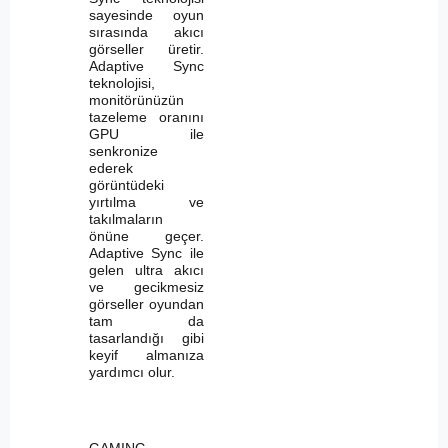
sayesinde oyun
sırasında akıcı
görseller üretir.
Adaptive Sync
teknolojisi,
monitörünüzün
tazeleme oranını
GPU ile
senkronize
ederek
görüntüdeki
yırtılma ve
takılmaların
önüne geçer.
Adaptive Sync ile
gelen ultra akıcı
ve gecikmesiz
görseller oyundan
tam da
tasarlandığı gibi
keyif almanıza
yardımcı olur.
GAMING