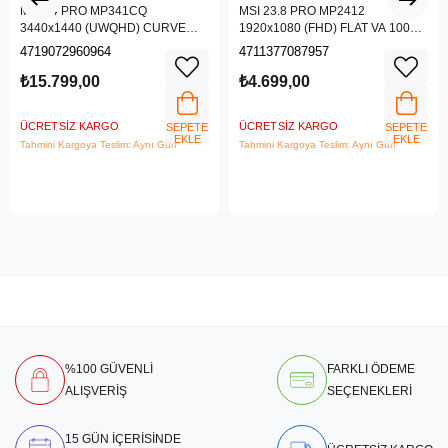
MSI 34 PRO MP341CQ
MSI 23.8 PRO MP2412
3440x1440 (UWQHD) CURVE
1920x1080 (FHD) FLAT VA 100HZ
1500R VA 100HZ 1MS ANTI-
1MS ANTI-GLARE MONITOR
4719072960964
4711377087957
GLARE MONITOR
₺15.799,00
₺4.699,00
ÜCRETSIZ KARGO
ÜCRETSIZ KARGO
SEPETE
SEPETE
EKLE
EKLE
Tahmini Kargoya Teslim: Aynı Gün
Tahmini Kargoya Teslim: Aynı Gün
%100 GÜVENLİ
FARKLI ÖDEME
ALIŞVERİŞ
SEÇENEKLERİ
15 GÜN İÇERİSİNDE