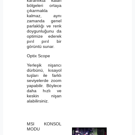
karanlıkta kalan
bölgeleri ortaya
çıkarmakla
kalmaz, aynı
zamanda genel
parlaklığı ve renk
doygunluğunu da
optimize ederek
pırıl pırıl bir
görüntü sunar.
Optix Scope
Yerleşik nişancı
dürbünü, kısayol
tuşları ile farklı
seviyelerde zoom
yapabilir. Böylece
daha hızlı ve
keskin nişan
alabilirsiniz.
MSI KONSOL
MODU