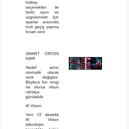
hotkey
seçenekleri ile
farklı oyun ve
uygulamalar için
ayarlar arasında
hızlı geçiş yapma
fırsatı verir.
SMART CROSS
HAIR
Hedef artısı
otomatik olarak
renk değiştirir.
Böylece fon rengi
ne olursa olsun
rahatça
görülebilir.
AI Vision
Yeni YZ destekli
AI Vision
teknolojisi