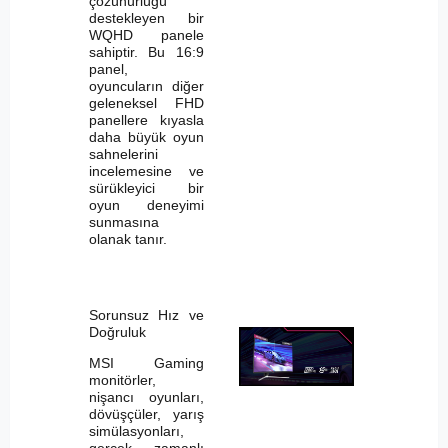
çözünürlüğü
destekleyen bir
WQHD panele
sahiptir. Bu 16:9
panel,
oyuncuların diğer
geleneksel FHD
panellere kıyasla
daha büyük oyun
sahnelerini
incelemesine ve
sürükleyici bir
oyun deneyimi
sunmasına
olanak tanır.
Sorunsuz Hız ve
Doğruluk
MSI Gaming
monitörler,
nişancı oyunları,
dövüşçüler, yarış
simülasyonları,
gerçek zamanlı