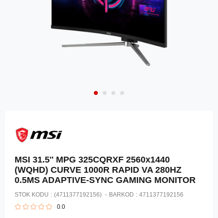
MSI 31.5'' MPG 325CQRXF 2560x1440
(WQHD) CURVE 1000R RAPID VA 280HZ
0.5MS ADAPTIVE-SYNC GAMING MONITOR
STOK KODU
(4711377192156)
BARKOD
:
4711377192156
0.0