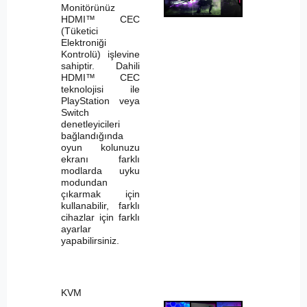
Monitörünüz
HDMI™ CEC
(Tüketici
Elektroniği
Kontrolü) işlevine
sahiptir. Dahili
HDMI™ CEC
teknolojisi ile
PlayStation veya
Switch
denetleyicileri
bağlandığında
oyun kolunuzu
ekranı farklı
modlarda uyku
modundan
çıkarmak için
kullanabilir, farklı
cihazlar için farklı
ayarlar
yapabilirsiniz.
KVM