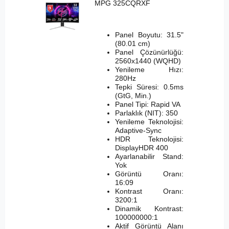
MPG 325CQRXF
Panel Boyutu: 31.5"
(80.01 cm)
Panel Çözünürlüğü:
2560x1440 (WQHD)
Yenileme Hızı:
280Hz
Tepki Süresi: 0.5ms
(GtG, Min.)
Panel Tipi: Rapid VA
Parlaklık (NIT): 350
Yenileme Teknolojisi:
Adaptive-Sync
HDR Teknolojisi:
DisplayHDR 400
Ayarlanabilir Stand:
Yok
Görüntü Oranı:
16:09
Kontrast Oranı:
3200:1
Dinamik Kontrast:
100000000:1
Aktif Görüntü Alanı