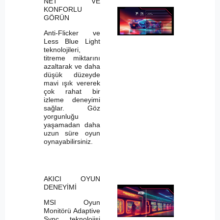
NET VE
KONFORLU
GÖRÜN
Anti-Flicker ve
Less Blue Light
teknolojileri,
titreme miktarını
azaltarak ve daha
düşük düzeyde
mavi ışık vererek
çok rahat bir
izleme deneyimi
sağlar. Göz
yorgunluğu
yaşamadan daha
uzun süre oyun
oynayabilirsiniz.
AKICI OYUN
DENEYİMİ
MSI Oyun
Monitörü Adaptive
Sync teknolojisi