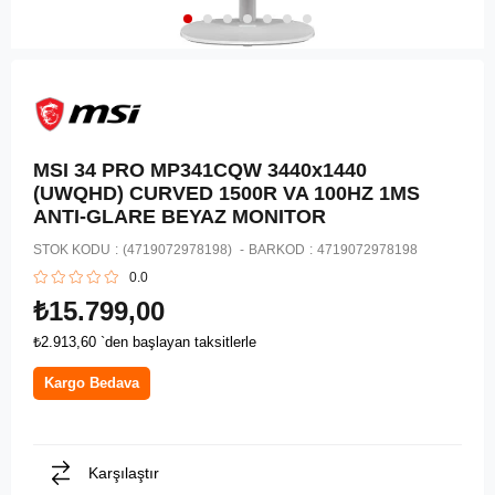
MSI 34 PRO MP341CQW 3440x1440
(UWQHD) CURVED 1500R VA 100HZ 1MS
ANTI-GLARE BEYAZ MONITOR
STOK KODU
(4719072978198)
BARKOD
:
4719072978198
0.0
₺15.799,00
₺2.913,60
`den başlayan taksitlerle
Kargo Bedava
Karşılaştır