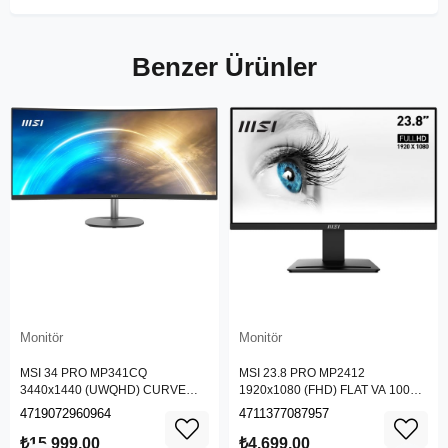
Benzer Ürünler
Monitör
Monitör
MSI 34 PRO MP341CQ
MSI 23.8 PRO MP2412
3440x1440 (UWQHD) CURVE
1920x1080 (FHD) FLAT VA 100HZ
1500R VA 100HZ 1MS ANTI-
1MS ANTI-GLARE MONITOR
4719072960964
4711377087957
GLARE MONITOR
₺15.999,00
₺4.699,00