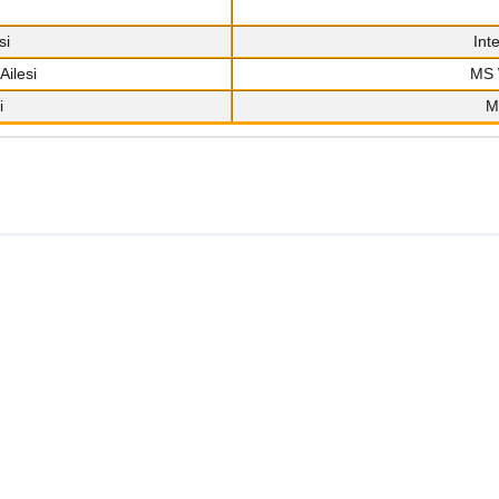
si
Int
Ailesi
MS 
i
M