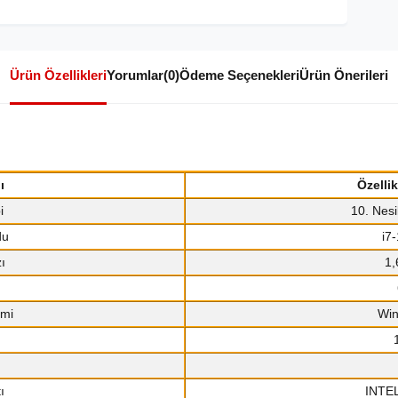
Ürün Özellikleri
Yorumlar
(0)
Ödeme Seçenekleri
Ürün Önerileri
ı
Özelli
i
10. Nesi
du
i7
ı
1,
emi
Win
ı
INTEL