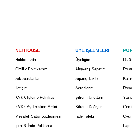
NETHOUSE
ÜYE İŞLEMLERİ
POP
Hakkımızda
Üyeliğim
Dizüs
Gizlilik Politikamız
Alışveriş Sepetim
Powe
Sık Sorulanlar
Sipariş Takibi
Kulak
İletişim
Adreslerim
Robo
KVKK İşleme Politikası
Şifremi Unuttum
Yazıc
KVKK Aydınlatma Metni
Şifremi Değiştir
Gami
Mesafeli Satış Sözleşmesi
İade Talebi
Oyun
İptal & İade Politikası
Lapt