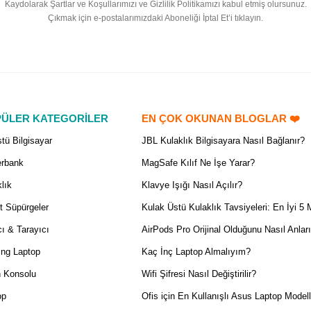
Kaydolarak Şartlar ve Koşullarımızı ve Gizlilik Politikamızı kabul etmiş olursunuz.
Çıkmak için e-postalarımızdaki Aboneliği İptal Et’i tıklayın.
ÜLER KATEGORİLER
EN ÇOK OKUNAN BLOGLAR ❤️
tü Bilgisayar
JBL Kulaklık Bilgisayara Nasıl Bağlanır?
rbank
MagSafe Kılıf Ne İşe Yarar?
lık
Klavye Işığı Nasıl Açılır?
t Süpürgeler
Kulak Üstü Kulaklık Tavsiyeleri: En İyi 5 
ı & Tarayıcı
AirPods Pro Orijinal Olduğunu Nasıl Anlar
ng Laptop
Kaç İnç Laptop Almalıyım?
 Konsolu
Wifi Şifresi Nasıl Değiştirilir?
op
Ofis için En Kullanışlı Asus Laptop Modell