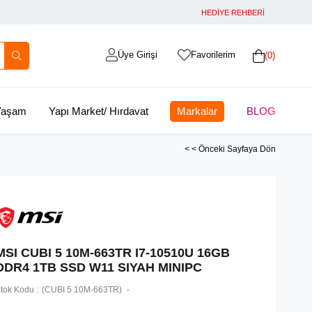
HEDİYE REHBERİ
Üye Girişi
Favorilerim
0
 Yaşam
Yapı Market/ Hırdavat
Markalar
BLOG
< < Önceki Sayfaya Dön
MSI CUBI 5 10M-663TR I7-10510U 16GB
DDR4 1TB SSD W11 SIYAH MINIPC
tok Kodu
(CUBI 5 10M-663TR)