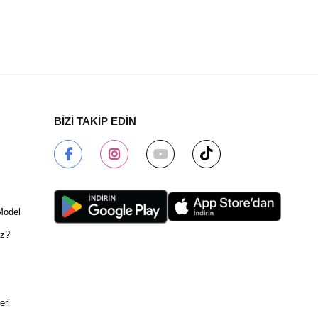
BİZİ TAKİP EDİN
Model
ız?
eri