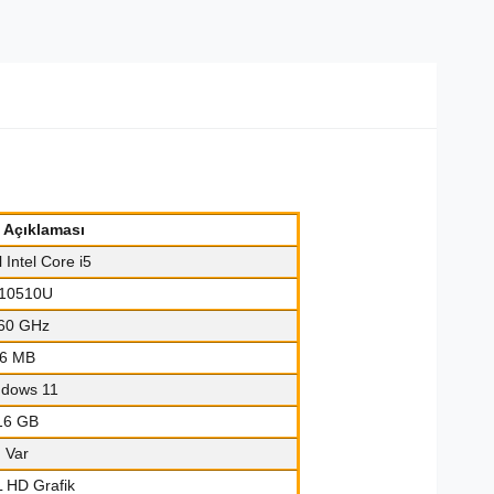
k Açıklaması
l Intel Core i5
-10510U
60 GHz
6 MB
dows 11
16 GB
Var
 HD Grafik