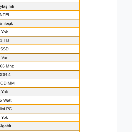
ylaşımlı
INTEL
ümleşik
Yok
1 TB
SSD
Var
66 Mhz
DDR 4
SODIMM
Yok
5 Watt
ini PC
Yok
igabit