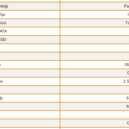
lleği
Pa
ipi
Türü
T
SATA
 SSD
ı
26
i
sı
2 
ğı
6
M
G