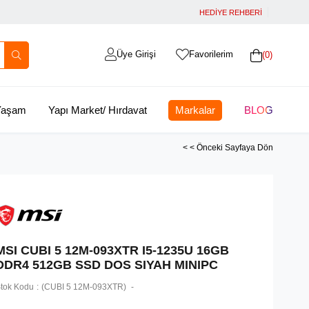
HEDİYE REHBERİ
Üye Girişi
Favorilerim
0
 Yaşam
Yapı Market/ Hırdavat
Markalar
BLOG
< < Önceki Sayfaya Dön
MSI CUBI 5 12M-093XTR I5-1235U 16GB
DDR4 512GB SSD DOS SIYAH MINIPC
tok Kodu
(CUBI 5 12M-093XTR)