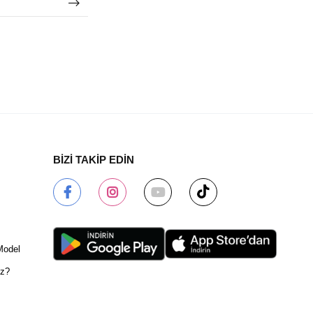
BİZİ TAKİP EDİN
Model
ız?