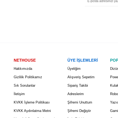
NETHOUSE
ÜYE İŞLEMLERİ
POP
Hakkımızda
Üyeliğim
Dizüs
Gizlilik Politikamız
Alışveriş Sepetim
Powe
Sık Sorulanlar
Sipariş Takibi
Kulak
İletişim
Adreslerim
Robo
KVKK İşleme Politikası
Şifremi Unuttum
Yazıc
KVKK Aydınlatma Metni
Şifremi Değiştir
Gami