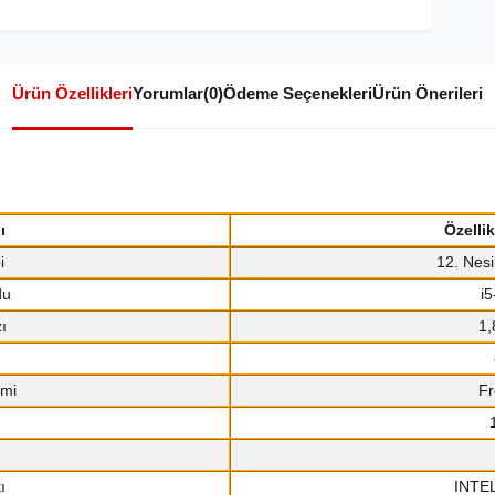
Ürün Özellikleri
Yorumlar
(0)
Ödeme Seçenekleri
Ürün Önerileri
ı
Özelli
i
12. Nesi
du
i
ı
1,
emi
F
ı
INTEL