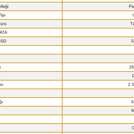
lleği
Pa
ipi
Türü
T
SATA
 SSD
5
ı
26
i
sı
2 
ğı
6
M
G