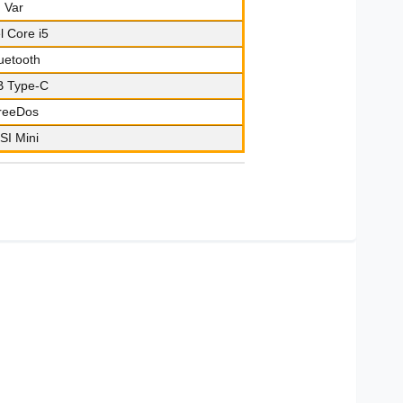
Var
el Core i5
uetooth
 Type-C
reeDos
SI Mini