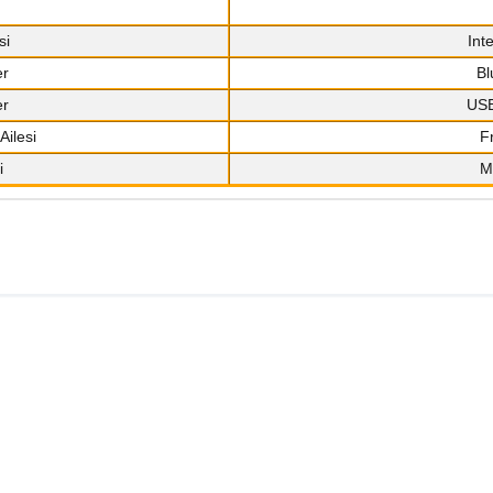
si
Int
er
Bl
er
USB
Ailesi
F
i
M