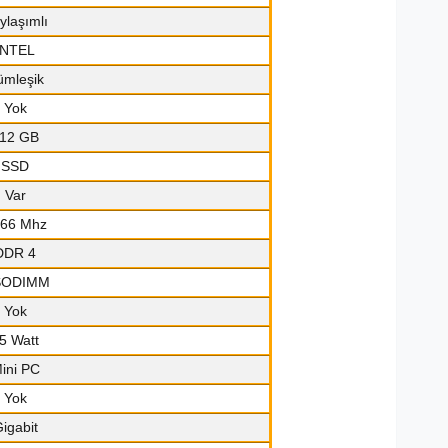
ylaşımlı
INTEL
ümleşik
Yok
12 GB
SSD
Var
66 Mhz
DDR 4
SODIMM
Yok
5 Watt
ini PC
Yok
igabit