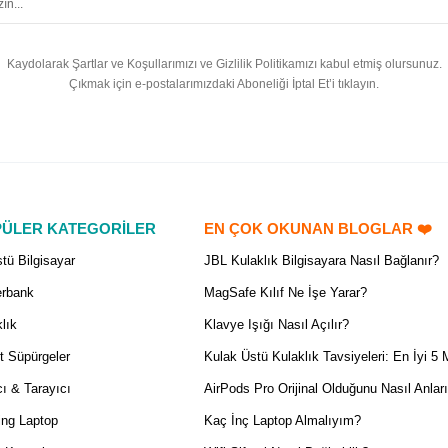
Kaydolarak Şartlar ve Koşullarımızı ve Gizlilik Politikamızı kabul etmiş olursunuz.
Çıkmak için e-postalarımızdaki Aboneliği İptal Et’i tıklayın.
ÜLER KATEGORİLER
EN ÇOK OKUNAN BLOGLAR ❤️
tü Bilgisayar
JBL Kulaklık Bilgisayara Nasıl Bağlanır?
rbank
MagSafe Kılıf Ne İşe Yarar?
lık
Klavye Işığı Nasıl Açılır?
t Süpürgeler
Kulak Üstü Kulaklık Tavsiyeleri: En İyi 5 
ı & Tarayıcı
AirPods Pro Orijinal Olduğunu Nasıl Anlar
ng Laptop
Kaç İnç Laptop Almalıyım?