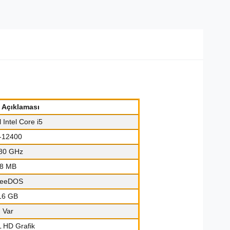
k Açıklaması
l Intel Core i5
5-12400
80 GHz
8 MB
reeDOS
16 GB
Var
 HD Grafik