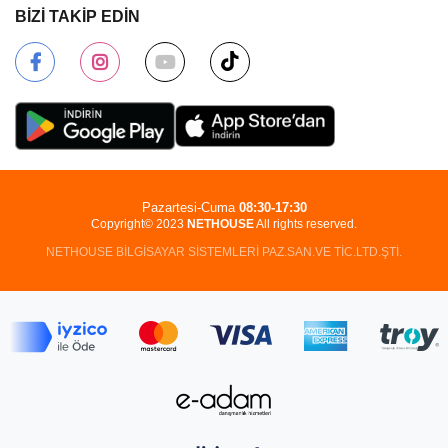
BİZİ TAKİP EDİN
Pazartesi-Cuma
08:30-17:30
Copyright© 2023
NETHOUSE
All rights reserved.
NETHOUSE BİLGİSAYAR SİSTEMLERİ PAZ.SAN.VE TİC.LTD.ŞTİ.