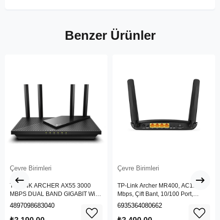
Benzer Ürünler
Çevre Birimleri
Çevre Birimleri
TP-LINK ARCHER AX55 3000
TP-Link Archer MR400, AC1200
MBPS DUAL BAND GIGABIT Wi-Fi
Mbps, Çift Bant, 10/100 Port,
6 ROUTER
4G/3G SIM Yuvası, Kablosuz 4G
4897098683040
6935364080662
LTE Router