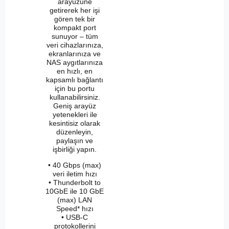
arayüzüne
getirerek her işi
gören tek bir
kompakt port
sunuyor – tüm
veri cihazlarınıza,
ekranlarınıza ve
NAS aygıtlarınıza
en hızlı, en
kapsamlı bağlantı
için bu portu
kullanabilirsiniz.
Geniş arayüz
yetenekleri ile
kesintisiz olarak
düzenleyin,
paylaşın ve
işbirliği yapın.
• 40 Gbps (max)
veri iletim hızı
• Thunderbolt to
10GbE ile 10 GbE
(max) LAN
Speed* hızı
• USB-C
protokollerini