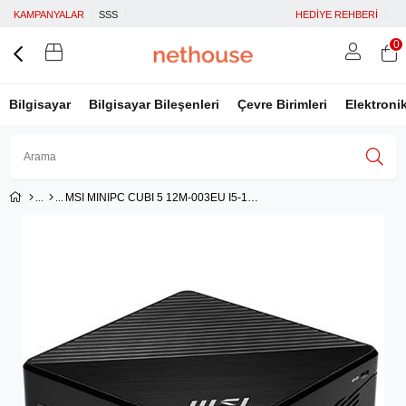
KAMPANYALAR
SSS
HEDİYE REHBERİ
0
Bilgisayar
Bilgisayar Bileşenleri
Çevre Birimleri
Elektroni
MSI MINIPC CUBI 5 12M-003EU I5-1235U 8GB DDR4 512GB SSD W11 PRO DT
Üye Girişi
Üye Ol
Facebook İle Bağlan
Google İle Bağlan