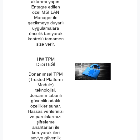
aktarımı yapın.
Entegre edilen
özel MSI LAN
Manager ile
gecikmeye duyarlı
uygulamalara
öncelik tanıyarak
kontrolü tamamen
size verir.
HW TPM
DESTEĞİ
Donanımsal TPM
(Trusted Platform
Module)
teknolojisi,
donanım tabanlı
güvenlik odaklı
özellikler sunar.
Hassas verilerinizi
ve parolalarınızı
şifreleme
anahtarları ile
koruyarak ileri
seviye güvenlik