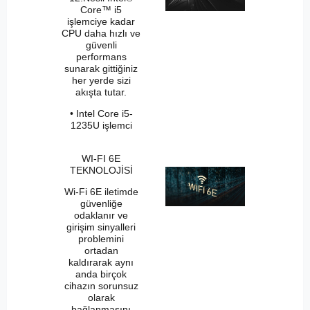
Core™ i5
işlemciye kadar
CPU daha hızlı ve
güvenli
performans
sunarak gittiğiniz
her yerde sizi
akışta tutar.
• Intel Core i5-
1235U işlemci
WI-FI 6E
TEKNOLOJİSİ
Wi-Fi 6E iletimde
güvenliğe
odaklanır ve
girişim sinyalleri
problemini
ortadan
kaldırarak aynı
anda birçok
cihazın sorunsuz
olarak
bağlanmasını