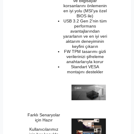
ve bilgisayar
korsanlarını önlemenin
en iyi yolu (MSI'ya özel
BIOS ile)
USB 3.2 Gen 2'nin tüm
performans
avantajlarından
yararlanın ve en iyi veri
aktarım deneyiminin
keyfini çıkarın
FW TPM tasarımı gizli
verilerinizi şifreleme
anahtarlarıyla korur
Standart VESA
montajını destekler
Farklı Senaryolar
için Hazır
Kullanıcılarımız