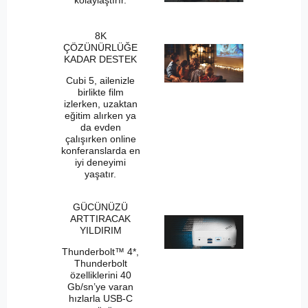
kolaylaştırır.
8K
ÇÖZÜNÜRLÜĞE
KADAR DESTEK
Cubi 5, ailenizle
birlikte film
izlerken, uzaktan
eğitim alırken ya
da evden
çalışırken online
konferanslarda en
iyi deneyimi
yaşatır.
GÜCÜNÜZÜ
ARTTIRACAK
YILDIRIM
Thunderbolt™ 4*,
Thunderbolt
özelliklerini 40
Gb/sn’ye varan
hızlarla USB-C