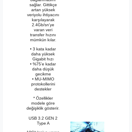
sağlar. Gittikçe
artan yüksek
veriyolu ihtiyacını
karşılayarak
2.4Gb/sn’ye
varan veri
transfer hızını
mümkün kılar.
• 3 kata kadar
daha yüksek
Gigabit hızı
• %75’e kadar
daha düşük
gecikme
• MU-MIMO
protokollerini
destekler
* Özellikler
modele göre
değişiklik gösterir.
USB 3.2 GEN 2
Type A