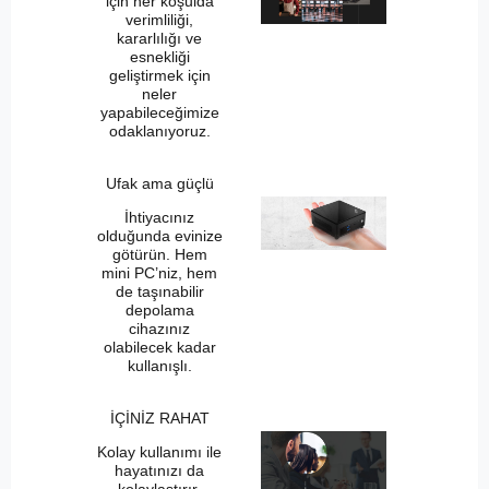
için her koşulda
verimliliği,
kararlılığı ve
esnekliği
geliştirmek için
neler
yapabileceğimize
odaklanıyoruz.
Ufak ama güçlü
İhtiyacınız
olduğunda evinize
götürün. Hem
mini PC’niz, hem
de taşınabilir
depolama
cihazınız
olabilecek kadar
kullanışlı.
İÇİNİZ RAHAT
Kolay kullanımı ile
hayatınızı da