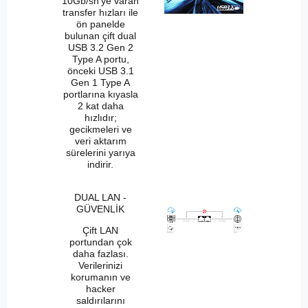
10Gb/sn’ye varan
transfer hızları ile
ön panelde
bulunan çift dual
USB 3.2 Gen 2
Type A portu,
önceki USB 3.1
Gen 1 Type A
portlarına kıyasla
2 kat daha
hızlıdır;
gecikmeleri ve
veri aktarım
sürelerini yarıya
indirir.
DUAL LAN -
GÜVENLİK
Çift LAN
portundan çok
daha fazlası.
Verilerinizi
korumanın ve
hacker
saldırılarını