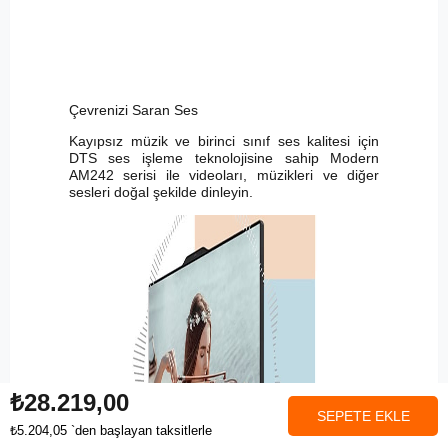
Çevrenizi Saran Ses
Kayıpsız müzik ve birinci sınıf ses kalitesi için
DTS ses işleme teknolojisine sahip Modern
AM242 serisi ile videoları, müzikleri ve diğer
sesleri doğal şekilde dinleyin.
₺28.219,00
₺5.204,05
`den başlayan taksitlerle
Anasayfa
Favorilerim
Sepetim
Üye Girişi