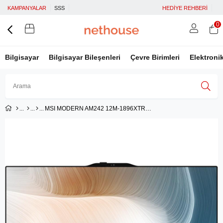
KAMPANYALAR
SSS
HEDİYE REHBERİ
0
Bilgisayar
Bilgisayar Bileşenleri
Çevre Birimleri
Elektroni
MSI MODERN AM242 12M-1896XTR 23.8 FHD 16:9 (1920X1080) I5-1235U 8GB DDR4 500GB SSD FDOS SIYAH AIO PC
Üye Girişi
Üye Ol
Facebook İle Bağlan
Google İle Bağlan